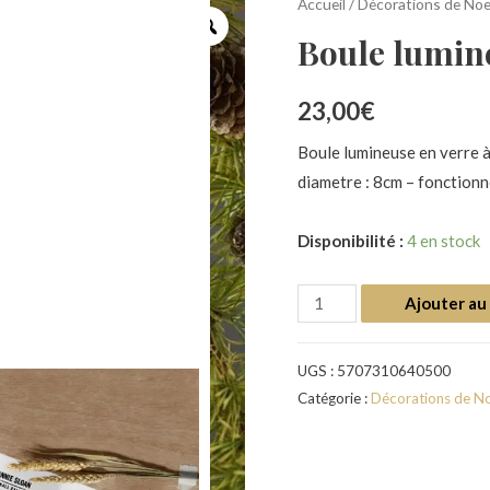
Accueil
/
Décorations de Noë
Boule lumi
23,00
€
Boule lumineuse en verre 
diametre : 8cm – fonctionn
Disponibilité :
4 en stock
Ajouter au
UGS :
5707310640500
Catégorie :
Décorations de N