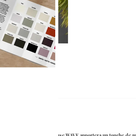
0)
e fenêtre… La boule lumineuse WAVE apportera un touche de m