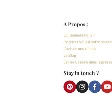
A Propos :
générales de ventes
Qui sommes nous ?
 confidentialité
Inscrivez vous à notre newsl
paiement
L'avis de nos clients
vraison
Le Blog
e rétractation
La Fée Caséine dans la press
e fidélité
Stay in touch ?
ccès Atelier
Accès Boutique
e