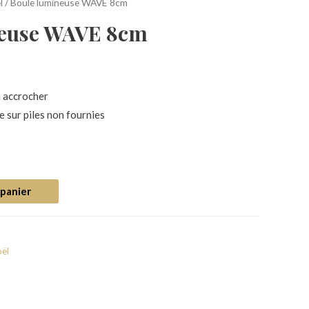
l
/ Boule lumineuse WAVE 8cm
neuse WAVE 8cm
à accrocher
e sur piles non fournies
 panier
oël