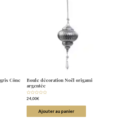
gris Cône
Boule décoration Noël origami
argentée
Note
24,00
€
0
sur
5
Ajouter au panier