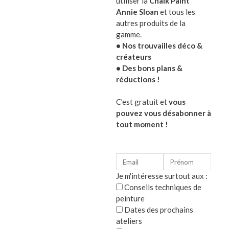
utiliser la
Chalk Paint
Annie Sloan
et tous les
lucioles de lumière LED qui projetteront de douces
autres produits de la
vous l’oubliez
gamme.
• Nos trouvailles déco &
Caractéristiques de la boule lumineuse :
créateurs
• Des bons plans &
diamètre : 7.5cm fil de 25 cm – fonctionne avec 2 pi
réductions !
C’est gratuit et
vous
pouvez vous désabonner à
Optez pour une déco de Noël de charme avec cette
tout moment !
Catégorie :
Décoration de Noël vintage
Luminaire vinta
Je m'intéresse surtout aux :
Conseils techniques de
Produits similaires
peinture
Dates des prochains
ateliers