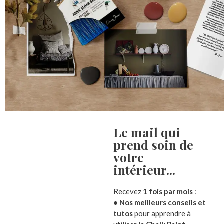
Le mail qui
prend soin de
votre
intérieur...​
Description
Informations complémentaires
Avis (
Recevez
1 fois par mois
:
Boule lumineuse en verre à accrocher
• Nos meilleurs conseils et
tutos
pour apprendre à
Magnifique sur votre sapin, splendide devant votr