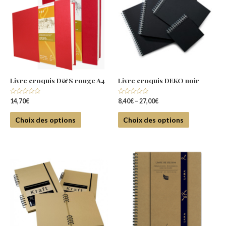
Livre croquis D&S rouge A4
Livre croquis DEKO noir
Note
Note
14,70
€
8,40
€
–
27,00
€
0
0
sur
sur
5
5
Choix des options
Choix des options