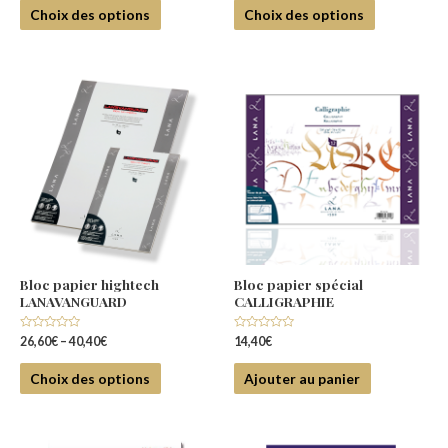
5
5
Choix des options
Choix des options
Bloc papier hightech
Bloc papier spécial
LANAVANGUARD
CALLIGRAPHIE
Note
Note
26,60
€
–
40,40
€
14,40
€
0
0
sur
sur
5
5
Choix des options
Ajouter au panier