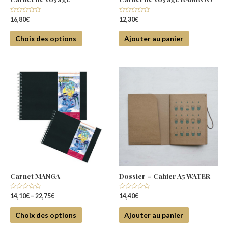
Note
Note
16,80
€
12,30
€
0
0
sur
sur
5
5
Choix des options
Ajouter au panier
Carnet MANGA
Dossier – Cahier A5 WATER
Note
Note
14,10
€
–
22,75
€
14,40
€
0
0
sur
sur
5
5
Choix des options
Ajouter au panier