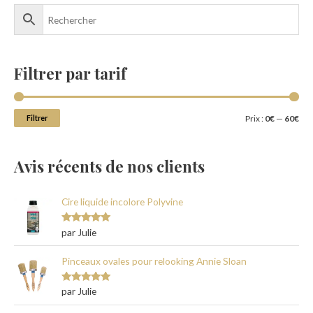
Filtrer par tarif
Filtrer
Prix :
0€
—
60€
Avis récents de nos clients
Cire liquide incolore Polyvine
Note
5
sur
par Julie
5
Pinceaux ovales pour relooking Annie Sloan
Note
5
sur
par Julie
5