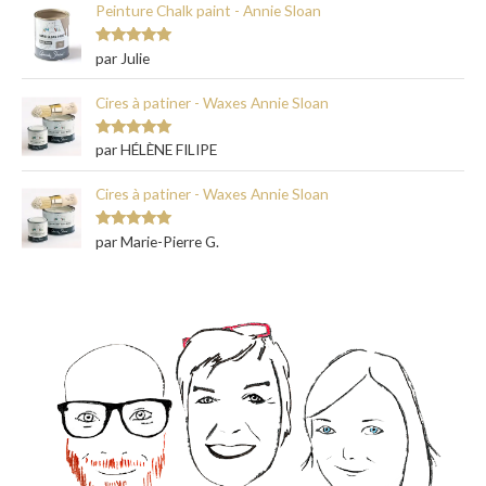
Peinture Chalk paint - Annie Sloan
Note
5
sur
par Julie
5
Cires à patiner - Waxes Annie Sloan
Note
5
sur
par HÉLÈNE FILIPE
5
Cires à patiner - Waxes Annie Sloan
Note
5
sur
par Marie-Pierre G.
5