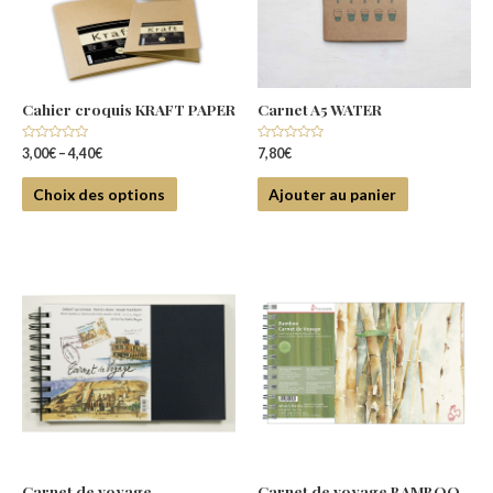
Cahier croquis KRAFT PAPER
Carnet A5 WATER
Note
Note
3,00
€
–
4,40
€
7,80
€
0
0
sur
sur
5
5
Choix des options
Ajouter au panier
Carnet de voyage
Carnet de voyage BAMBOO