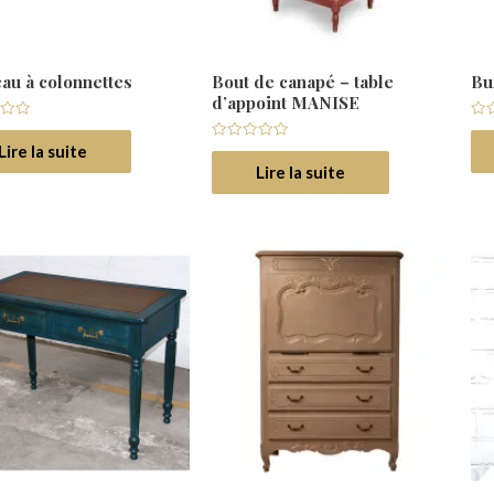
au à colonnettes
Bout de canapé – table
Bu
d’appoint MANISE
Not
0
Lire la suite
Note
su
0
5
Lire la suite
sur
5