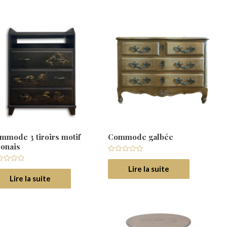
mmode 3 tiroirs motif
Commode galbée
ponais
Note
0
Lire la suite
e
sur
5
Lire la suite
r