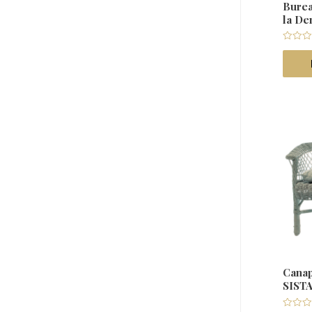
Burea
la De
Note
0
sur
5
Canap
SIST