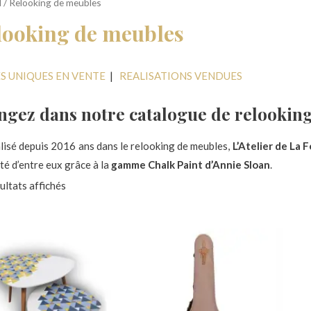
l
/ Relooking de meubles
looking de meubles
ES UNIQUES EN VENTE
|
REALISATIONS VENDUES
ngez dans notre catalogue de relooking
lisé depuis 2016 ans dans le relooking de meubles,
L’Atelier de La 
té d’entre eux grâce à la
gamme Chalk Paint d’Annie Sloan
.
ultats affichés
vous demandez
pourquoi acheter un meuble de « seconde main 
onner :
La première, c’est qu’avec la magie du relooking de meuble,
vos piè
identique, voir inférieur à un meuble neuf de qualité, vous pouvez 
et votre déco le sera également
.