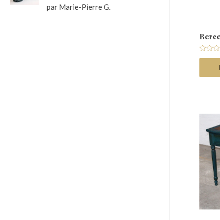
par Marie-Pierre G.
Note
5
sur
5
Berce
Note
0
sur
5