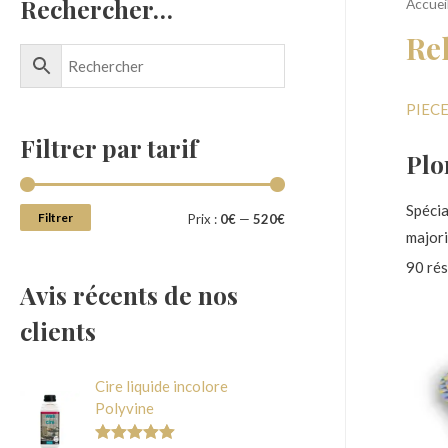
Rechercher…
Accuei
Re
PIEC
Filtrer par tarif
Plo
Spécia
Filtrer
Prix :
0€
—
520€
majori
90 rés
Avis récents de nos
Vous 
vous d
clients
Cire liquide incolore
Polyvine