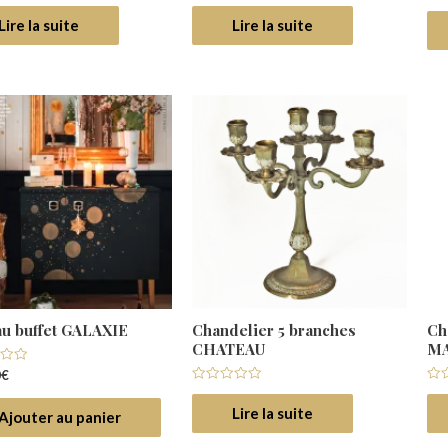
Note
su
0
5
Lire la suite
Lire la suite
sur
5
u buffet GALAXIE
Chandelier 5 branches
Ch
CHATEAU
M
0
€
Note
Not
0
0
Lire la suite
Ajouter au panier
sur
su
5
5