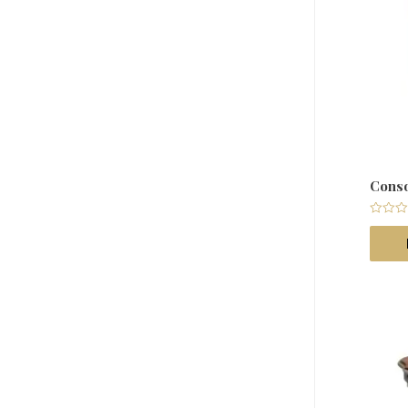
Cons
Note
0
sur
5