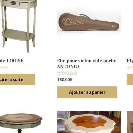
ole LOUISE
Etui pour violon vide poche
Fl
ANTONIO
Not
0
Lire la suite
Note
180,00
€
su
0
5
sur
5
Ajouter au panier