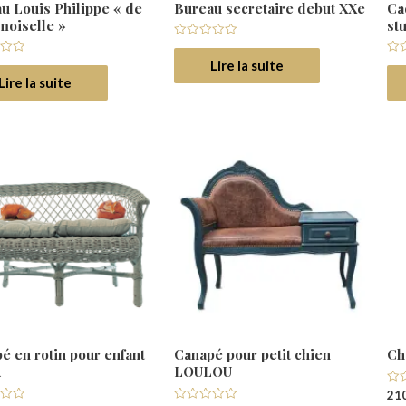
u Louis Philippe « de
Bureau secretaire debut XXe
Ca
moiselle »
st
Note
0
Lire la suite
Not
sur
0
5
Lire la suite
su
5
é en rotin pour enfant
Canapé pour petit chien
Ch
A
LOULOU
Not
210
0