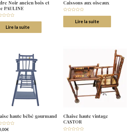
dre Noir ancien bois et
Caissons aux oiseaux
uc PAULINE
Note
0
Lire la suite
e
sur
5
Lire la suite
r
aise haute bébé gourmand
Chaise haute vintage
CASTOR
e
,00
€