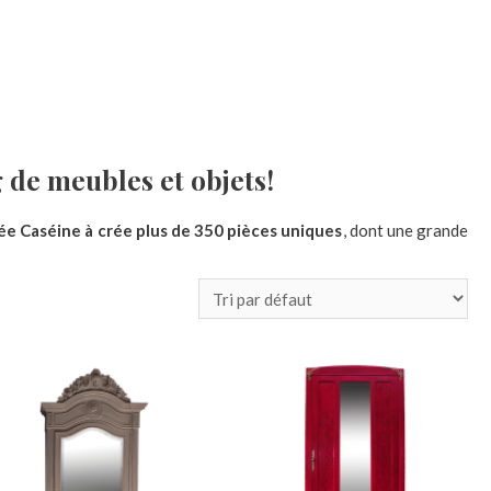
 de meubles et objets!
Fée Caséine à crée plus de 350 pièces uniques
, dont une grande
» plutôt qu’un meuble neuf ?
Nous avons mille et une raison à
ces de mobilier deviendront des pièces uniques !
Pour un prix
être certain.e que personne n’aura le même, vos goûts sont uniques