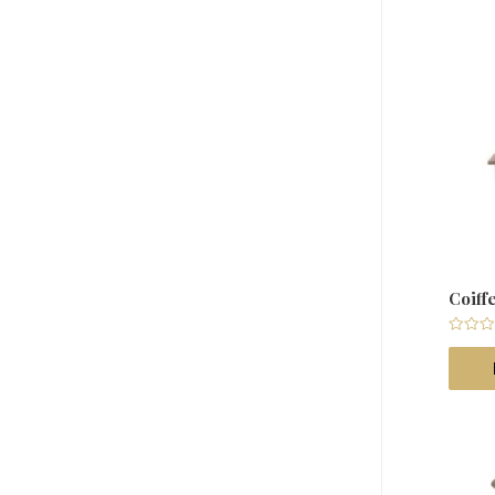
Coif
Note
0
sur
5