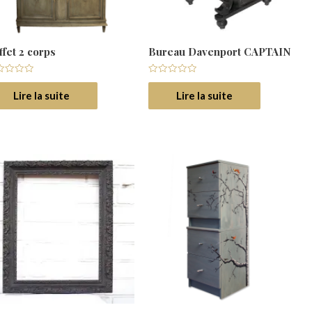
ffet 2 corps
Bureau Davenport CAPTAIN
e
Note
0
Lire la suite
Lire la suite
r
sur
5