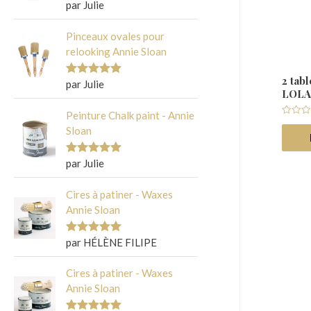
par Julie
Note
5
sur
5
Pinceaux ovales pour
relooking Annie Sloan
2 tab
par Julie
Note
5
sur
LOLA
5
Peinture Chalk paint - Annie
Note
Sloan
0
sur
5
par Julie
Note
5
sur
5
Cires à patiner - Waxes
Nous a
Annie Sloan
par HÉLÈNE FILIPE
Note
5
sur
A déco
5
Cires à patiner - Waxes
Annie Sloan