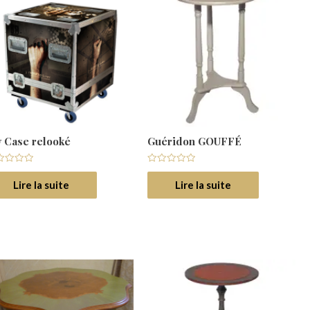
y Case relooké
Guéridon GOUFFÉ
e
Note
0
Lire la suite
Lire la suite
r
sur
5