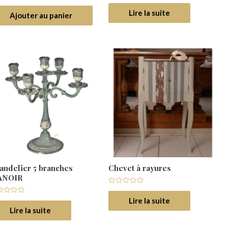
Note
r
0
Lire la suite
Ajouter au panier
sur
5
andelier 5 branches
Chevet à rayures
ANOIR
Note
0
Lire la suite
e
sur
5
Lire la suite
r