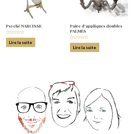
Psyché NARCISSE
Paire d’appliques doubles
PALMES
Note
0
Lire la suite
Note
sur
0
Lire la suite
5
sur
5