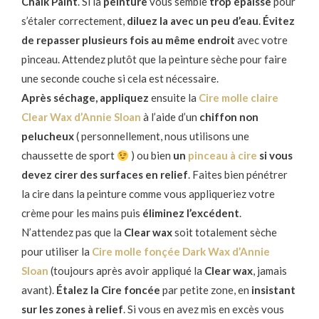
Chalk Paint
. Si la
peinture
vous semble
trop épaisse
pour
s’étaler correctement,
diluez la avec un peu d’eau
.
Évitez
de repasser plusieurs fois au même endroit
avec votre
pinceau. Attendez plutôt que la peinture sèche pour faire
une seconde couche si cela est nécessaire.
Après séchage, appliquez
ensuite la
Cire molle claire
Clear Wax d’Annie Sloan
à l’aide d’un
chiffon non
pelucheux
( personnellement, nous utilisons une
chaussette de sport
) ou bien
un
pinceau à cire
si vous
devez cirer des surfaces en relief
. Faites bien pénétrer
la cire dans la peinture comme vous appliqueriez votre
crème pour les mains puis
éliminez l’excédent
.
N’attendez pas que la
Clear wax
soit totalement sèche
pour utiliser la
Cire molle fonçée Dark Wax d’Annie
Sloan
(toujours après avoir appliqué la
Clear wax
, jamais
avant).
Étalez la Cire foncée
par petite zone, en
insistant
sur les zones à relief
. Si vous en avez mis en excès vous