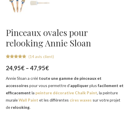
Pinceaux ovales pour
relooking Annie Sloan
(
14
avis client)
Noté
14
4.93
sur 5
24,95
€
–
47,95
€
basé sur
notations
client
Annie Sloan a créé
toute une gamme de pinceaux et
accessoires
pour vous permettre d’
appliquer
plus
facilement et
efficacement
la
peinture décorative Chalk Paint
, la peinture
murale
Wall Paint
et les différentes
cires waxes
sur votre projet
de
relooking
.