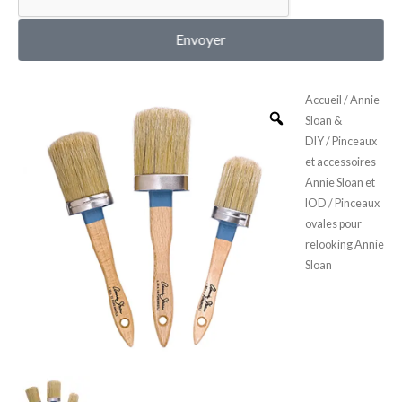
MON COMPTE
Envoyer
Accueil
/
Annie
Sloan &
DIY
/
Pinceaux
et accessoires
Annie Sloan et
IOD
/ Pinceaux
ovales pour
relooking Annie
Sloan