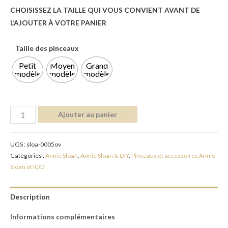
CHOISISSEZ
LA TAILLE QUI VOUS CONVIENT AVANT DE
L’AJOUTER À VOTRE PANIER
Taille des pinceaux
Petit
Moyen
Grand
modèle
modèle
modèle
Ajouter au panier
UGS :
sloa-0005ov
Catégories :
Annie Sloan
,
Annie Sloan & DIY
,
Pinceaux et accessoires Annie
Sloan et IOD
Description
Informations complémentaires