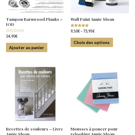
Tampon Barnwood Planks –
Wall Paint Annie Sloan
IOD
Note
9,50
€
–
73,95
€
4.80
Note
54,90
€
sur 5
0
Choix des options
sur
5
Ajouter au panier
Recettes de couleurs – Livre
Mousses à poncer pour
Annie Sloan
relooking Annie Sloan