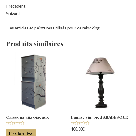
Précédent
Suivant
-Les articles et peintures utilisés pour ce relooking –
Produits similaires
Caissons aux oiseaux
Lampe sur pied ARABESQUE
Note
Note
105,00
€
0
0
Lire la suite
sur
sur