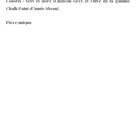
Coloris : Vert et doré (Chateau Grey et Olive de la gamme
Chalk Paint d’Annie Sloan)
Pièce unique