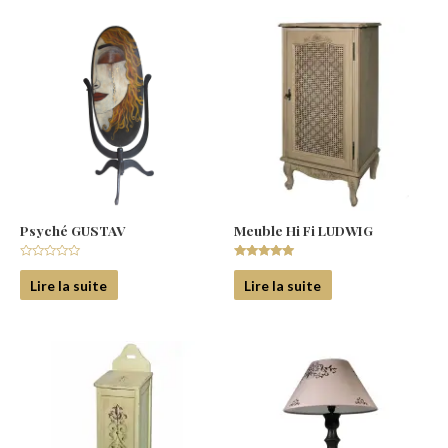
Psyché GUSTAV
Meuble Hi Fi LUDWIG
Note
Note
0
5.00
Lire la suite
Lire la suite
sur
sur 5
5