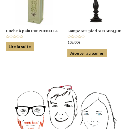
Huche à pain PIMPRENELLE
Lampe sur pied ARABESQUE
Note
Note
105,00
€
0
0
Lire la suite
sur
sur
5
5
Ajouter au panier