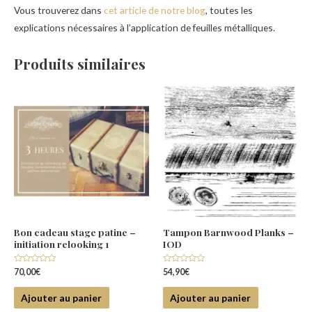
Vous trouverez dans
cet article de notre blog
, toutes les
explications nécessaires à l’application de feuilles métalliques.
Produits similaires
Bon cadeau stage patine –
Tampon Barnwood Planks –
initiation relooking 1
IOD
Note
Note
70,00
€
54,90
€
0
0
sur
sur
5
5
Ajouter au panier
Ajouter au panier