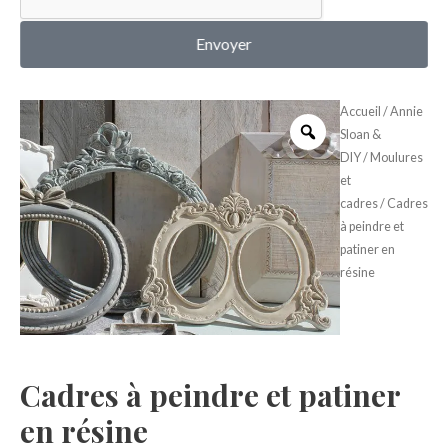
MON COMPTE
Envoyer
Accueil
/
Annie
Sloan &
DIY
/
Moulures
et
cadres
/ Cadres
à peindre et
patiner en
résine
Cadres à peindre et patiner
en résine