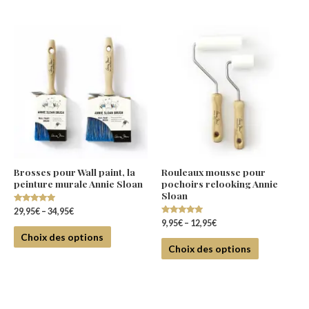
Brosses pour Wall paint, la
Rouleaux mousse pour
peinture murale Annie Sloan
pochoirs relooking Annie
Sloan
Note
29,95
€
–
34,95
€
5.00
Note
9,95
€
–
12,95
€
sur 5
5.00
Choix des options
sur 5
Choix des options