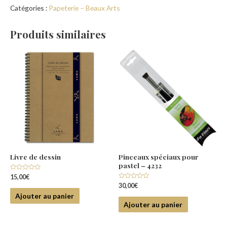
Catégories :
Papeterie –
Beaux Arts
Produits similaires
Livre de dessin
Pinceaux spéciaux pour
pastel – 4232
Note
15,00
€
0
Note
30,00
€
sur
0
5
Ajouter au panier
sur
5
Ajouter au panier