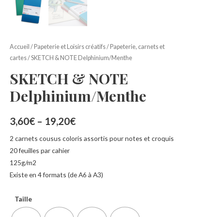
Accueil
/
Papeterie et Loisirs créatifs
/
Papeterie, carnets et
cartes
/ SKETCH & NOTE Delphinium/Menthe
SKETCH & NOTE
Delphinium/Menthe
3,60
€
–
19,20
€
2 carnets cousus coloris assortis pour notes et croquis
20 feuilles par cahier
125g/m2
Existe en 4 formats (de A6 à A3)
Taille