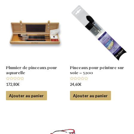
Plumier de pinceaux pour
Pinceaux pour peinture sur
aquarelle
soie – 5200
Note
Note
172,80
€
24,60
€
0
0
sur
sur
5
5
Ajouter au panier
Ajouter au panier