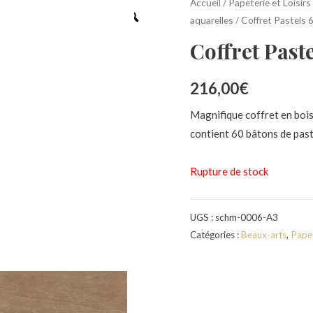
Accueil
/
Papeterie et Loisirs 
aquarelles
/ Coffret Pastels 
Coffret Past
216,00
€
Magnifique coffret en boi
contient 60 bâtons de past
Rupture de stock
UGS :
schm-0006-A3
Catégories :
Beaux-arts
,
Papet