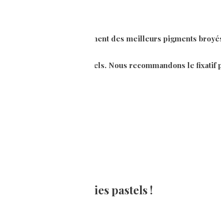
que se composent uniquement des meilleurs pigments broyés m
un fixatif spécial pour pastels. Nous recommandons le fixatif 
 ce coffret de craies pastels !