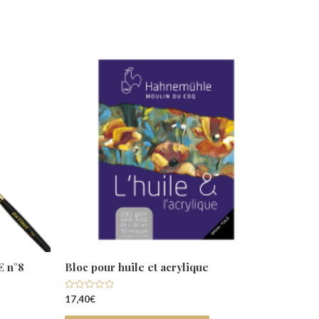
 n°8
Bloc pour huile et acrylique
Note
17,40
€
0
sur