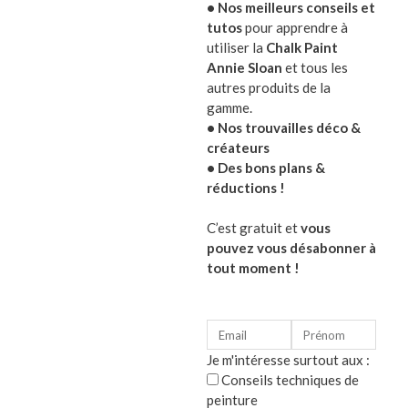
• Nos meilleurs conseils et
Quantité de liant minimum
tutos
pour apprendre à
Excellente résistance à la lumière
utiliser la
Chalk Paint
Annie Sloan
et tous les
Les bâtonnets Pastels Schmincke de forme cylindri
autres produits de la
se laissent mettre en forme et ne s’émiettent pas.
gamme.
Les couleurs pastels ne doivent être fixées qu’avec 
• Nos trouvailles déco &
fixatif très légèrement.
créateurs
• Des bons plans &
réductions !
Caractéristiques du coffret pastels secs :
C’est gratuit et
vous
Coffret en bois
pouvez vous désabonner à
contient 60 bâtons de pastels secs assortis
tout moment !
Une superbe cadeau pour artiste avec
Je m'intéresse surtout aux :
Conseils techniques de
Catégorie :
Beaux arts
peinture