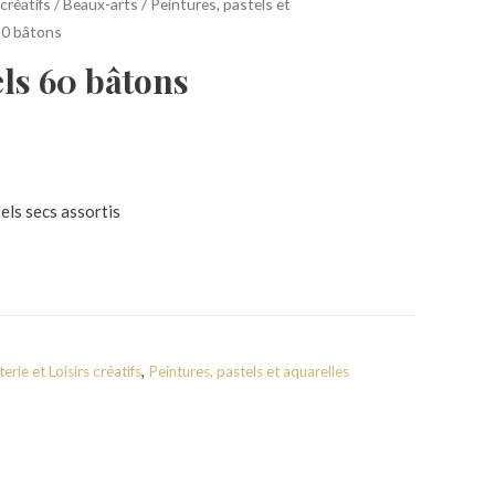
créatifs
/
Beaux-arts
/
Peintures, pastels et
60 bâtons
els 60 bâtons
s
els secs assortis
erie et Loisirs créatifs
,
Peintures, pastels et aquarelles