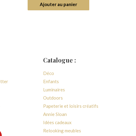
5
Ajouter au panier
Catalogue :
Déco
etter
Enfants
Luminaires
Outdoors
e
Papeterie et loisirs créatifs
Annie Sloan
Idées cadeaux
Relooking meubles