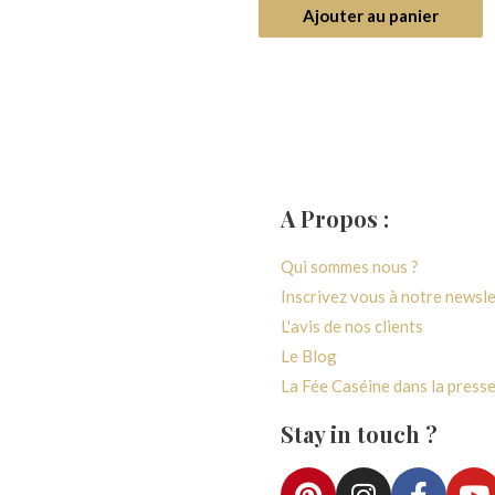
5
ter au panier
Ajouter au panier
A Propos :
générales de ventes
Qui sommes nous ?
 confidentialité
Inscrivez vous à notre newsl
paiement
L'avis de nos clients
vraison
Le Blog
e rétractation
La Fée Caséine dans la press
e fidélité
Stay in touch ?
ccès Atelier