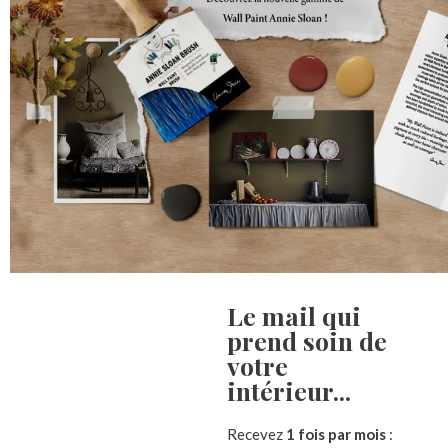
Le mail qui
prend soin de
Description
Informations complémentaires
Avis (
votre
intérieur...​
Boite de 60 pastels secs
Recevez
1 fois par mois
:
Pigments supérieurs en concentration maximale