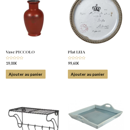
Vase PICCOLO
Plat LEIA
Note
Note
19,00
€
99,60
€
0
0
sur
sur
5
5
Ajouter au panier
Ajouter au panier