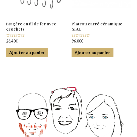
Etagère en fil de fer avec
Plateau carré céramique
crochets
SIAU
Note
Note
26,40
€
96,00
€
0
0
sur
sur
5
5
Ajouter au panier
Ajouter au panier