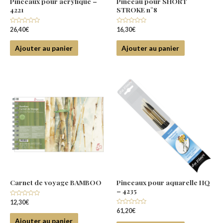
Pinceaux pour acrylique –
Pinceau pour SHORT
4221
STROKE n°8
Note
Note
26,40
€
16,30
€
0
0
sur
sur
5
5
Ajouter au panier
Ajouter au panier
Carnet de voyage BAMBOO
Pinceaux pour aquarelle HQ
– 4235
Note
12,30
€
0
Note
61,20
€
sur
0
5
Ajouter au panier
sur