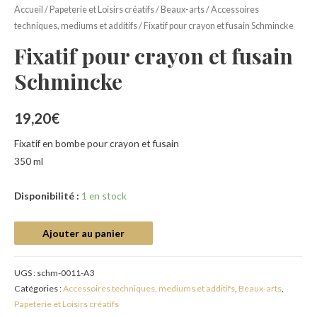
Accueil
/
Papeterie et Loisirs créatifs
/
Beaux-arts
/
Accessoires
techniques, mediums et additifs
/ Fixatif pour crayon et fusain Schmincke
Fixatif pour crayon et fusain
Schmincke
19,20
€
Fixatif en bombe pour crayon et fusain
350 ml
Disponibilité :
1 en stock
Ajouter au panier
UGS :
schm-0011-A3
Catégories :
Accessoires techniques, mediums et additifs
,
Beaux-arts
,
Papeterie et Loisirs créatifs