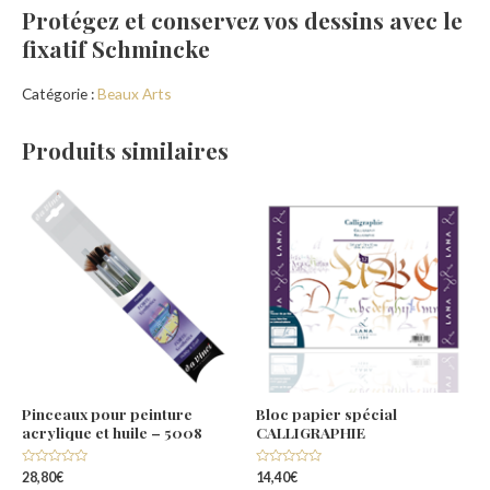
Protégez et conservez vos dessins avec le
fixatif Schmincke
Catégorie :
Beaux Arts
Produits similaires
Pinceaux pour peinture
Bloc papier spécial
acrylique et huile – 5008
CALLIGRAPHIE
Note
Note
28,80
€
14,40
€
0
0