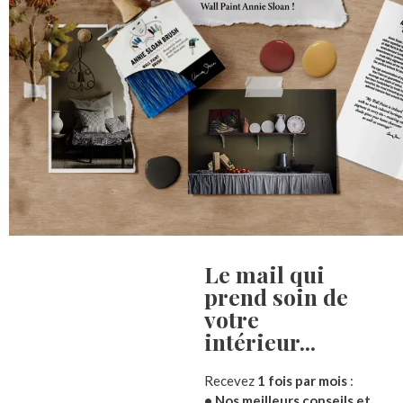
Le mail qui
prend soin de
Description
Informations complémentaires
Avis (
votre
intérieur...​
Grand Plateau moule en métal galvanisé – effet vieilli
Recevez
1 fois par mois
:
Retrouvez tout le charme de la campagne avec ce mo
• Nos meilleurs conseils et