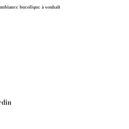
ambiance bucolique à souhait
rdin