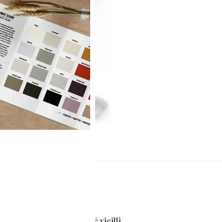
1)
ule – plateau en galvanisé vieilli