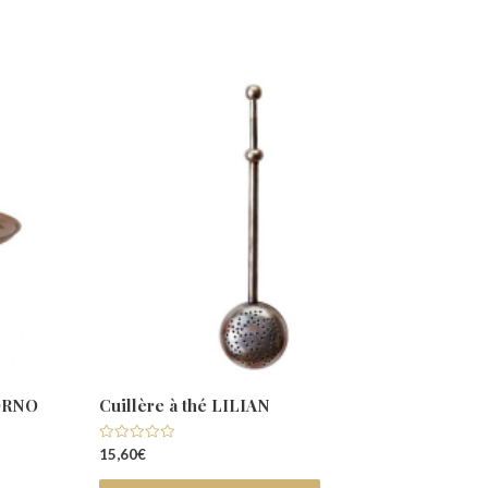
VORNO
Cuillère à thé LILIAN
Note
15,60
€
0
sur