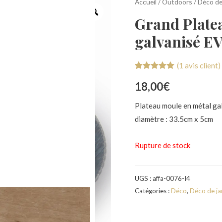
Accueil
/
Outdoors
/
Déco de
Grand Plate
galvanisé 
(
1
avis client)
Noté
1
5.00
18,00
€
sur 5
basé sur
notation
Plateau moule en métal galva
client
diamètre : 33.5cm x 5cm
Rupture de stock
UGS :
affa-0076-I4
Catégories :
Déco
,
Déco de ja