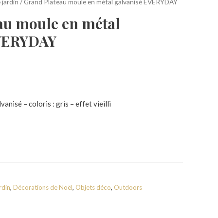
 jardin
/ Grand Plateau moule en métal galvanisé EVERYDAY
au moule en métal
EVERYDAY
nisé – coloris : gris – effet vieilli
rdin
,
Décorations de Noël
,
Objets déco
,
Outdoors