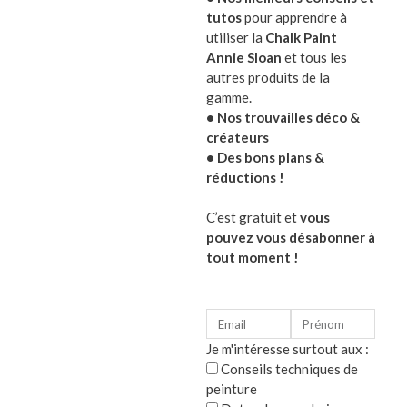
tutos
pour apprendre à
Remplissez le de noix ou de pommes de pin, posez 
utiliser la
Chalk Paint
Il s’intègrera aussi bien dans un décor Shabby, ca
Annie Sloan
et tous les
Existe en trois tailles. Combinez-les pour encore p
autres produits de la
Cet article continue à se patiner avec le temps et l
gamme.
• Nos trouvailles déco &
créateurs
• Des bons plans &
réductions !
Caractéristiques du grand moule-plateau en métal galvanisé :
C’est gratuit et
vous
diamètre : 33.5 x 5cm hauteur (diamètre intérieur : 2
pouvez vous désabonner à
tout moment !
Charmant moule ou plateau vintage
Je m'intéresse surtout aux :
Catégorie :
Décoration intérieure vintage
Conseils techniques de
Décoration de jardin vintage
peinture