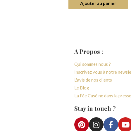
5
ter au panier
Ajouter au panier
A Propos :
générales de ventes
Qui sommes nous ?
 confidentialité
Inscrivez vous à notre newsl
paiement
L'avis de nos clients
vraison
Le Blog
e rétractation
La Fée Caséine dans la press
e fidélité
Stay in touch ?
ccès Atelier
Accès Boutique