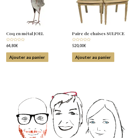
Coq en métal JOEL
Paire de chaises SULPICE
Note
Note
64,80
€
520,00
€
0
0
sur
sur
5
5
Ajouter au panier
Ajouter au panier