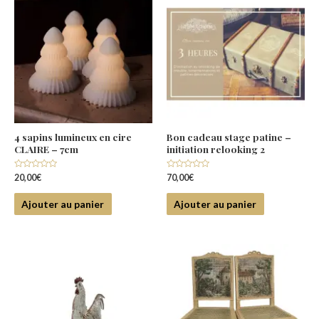
4 sapins lumineux en cire
Bon cadeau stage patine –
CLAIRE – 7cm
initiation relooking 2
Note
Note
20,00
€
70,00
€
0
0
sur
sur
5
5
Ajouter au panier
Ajouter au panier