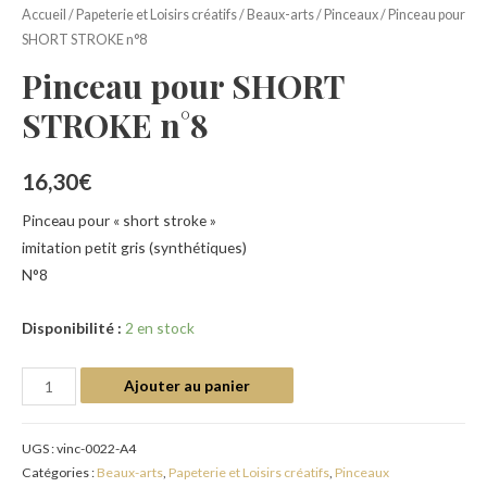
Accueil
/
Papeterie et Loisirs créatifs
/
Beaux-arts
/
Pinceaux
/ Pinceau pour
SHORT STROKE n°8
Pinceau pour SHORT
STROKE n°8
16,30
€
Pinceau pour « short stroke »
imitation petit gris (synthétiques)
N°8
Disponibilité :
2 en stock
Ajouter au panier
UGS :
vinc-0022-A4
Catégories :
Beaux-arts
,
Papeterie et Loisirs créatifs
,
Pinceaux