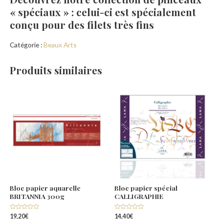
« spéciaux » : celui-ci est spécialement
conçu pour des filets très fins
Catégorie :
Beaux Arts
Produits similaires
Bloc papier aquarelle
Bloc papier spécial
BRITANNIA 300g
CALLIGRAPHIE
Note
Note
19,20
€
14,40
€