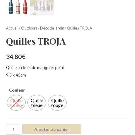
Accueil
/
Outdoors
/
Déco de jardin
/ Quilles TROJA
Quilles TROJA
34,80
€
Quille en bois de manguier peint
9.5 x 45cm
Couleur
Quille
Quille
Quille
blanche
bleue
rouge
Ajouter au panier