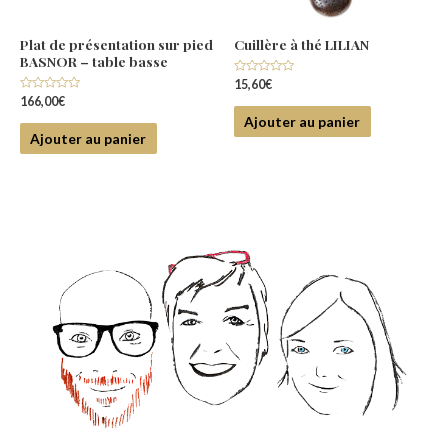
Plat de présentation sur pied
Cuillère à thé LILIAN
BASNOR – table basse
Note
15,60
€
0
Note
166,00
€
sur
0
5
Ajouter au panier
sur
5
Ajouter au panier