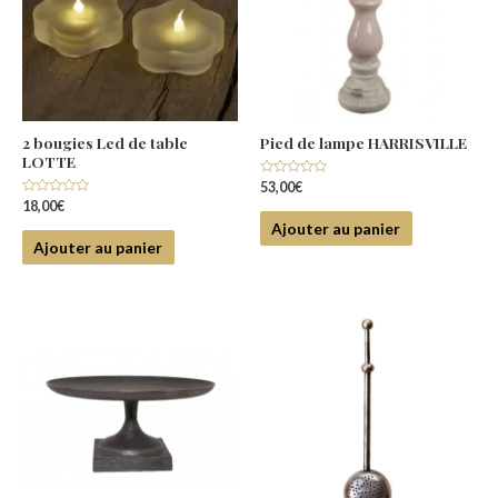
2 bougies Led de table
Pied de lampe HARRISVILLE
LOTTE
Note
53,00
€
0
Note
18,00
€
sur
0
5
Ajouter au panier
sur
5
Ajouter au panier