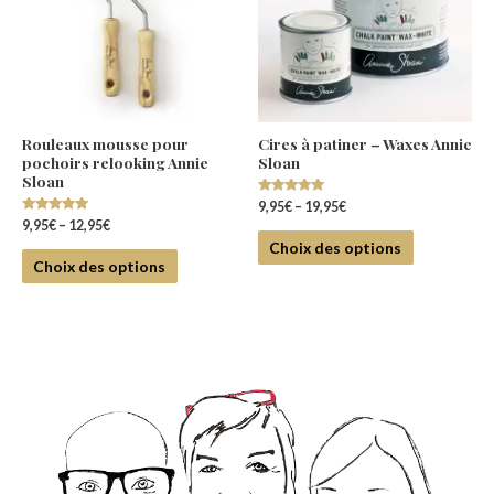
Rouleaux mousse pour
Cires à patiner – Waxes Annie
pochoirs relooking Annie
Sloan
Sloan
Note
9,95
€
–
19,95
€
4.88
Note
9,95
€
–
12,95
€
sur 5
5.00
Choix des options
sur 5
Choix des options