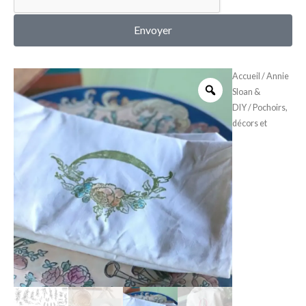
MON COMPTE
Envoyer
Accueil
/
Annie
Sloan &
DIY
/
Pochoirs,
décors et