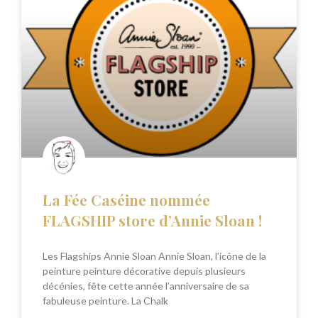
La Fée Caséine nommée
FLAGSHIP store d’Annie Sloan !
Les Flagships Annie Sloan Annie Sloan, l’icône de la
peinture peinture décorative depuis plusieurs
décénies, fête cette année l’anniversaire de sa
fabuleuse peinture. La Chalk