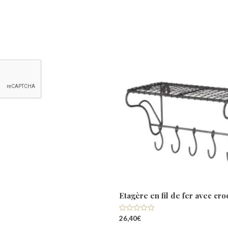
lampe HARRISVILLE
Etagère en fil de fer avec cro
Note
26,40
€
0