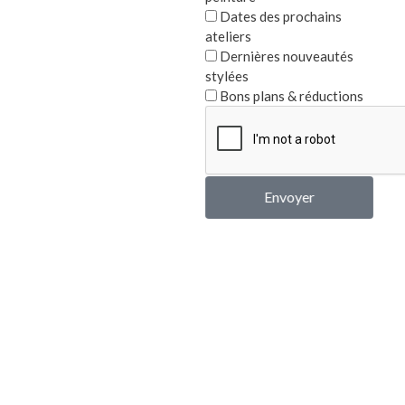
Dates des prochains
ateliers
Produits similaires
Dernières nouveautés
stylées
Bons plans & réductions
Envoyer
Plateau de jardin en métal TREASURE
Pied de 
Note
Note
49,20
€
53,00
€
0
0