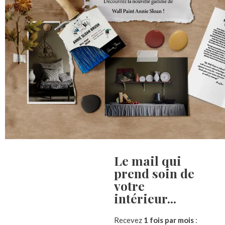
Le mail qui
prend soin de
Description
Informations complémentaires
Avis (
votre
intérieur...​
Théâtre castelet pour marionnette entièrement peint et patiné la m
Vous aimez les meubles originaux et uniques ?
Recevez
1 fois par mois
: