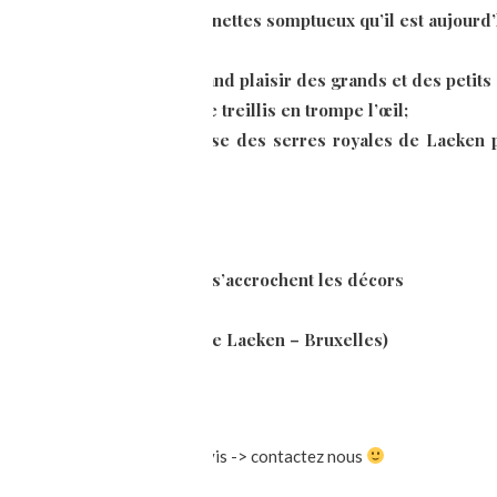
enir le théâtre de marionnettes somptueux qu’il est aujourd’
 en castelet pour le plus grand plaisir des grands et des petits
eaux; de palmettes et de treillis en trompe l’œil;
uvre sur le décor grandiose des serres royales de Laeken p
s.
iné à la main.
former le cadre sur lequel s’accrochent les décors
ingle
cor peint (serres royales de Laeken – Bruxelles)
 de Senlis ou livraison sur devis -> contactez nous
s et objets relookés