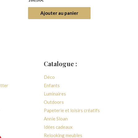
166,00
€
0
sur
5
Ajouter au panier
Catalogue :
Déco
etter
Enfants
Luminaires
Outdoors
e
Papeterie et loisirs créatifs
Annie Sloan
Idées cadeaux
Relooking meubles