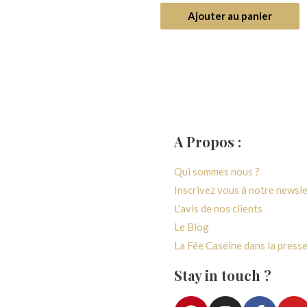
sur
5
ter au panier
Ajouter au panier
A Propos :
générales de ventes
Qui sommes nous ?
 confidentialité
Inscrivez vous à notre newsl
paiement
L'avis de nos clients
vraison
Le Blog
e rétractation
La Fée Caséine dans la press
e fidélité
Stay in touch ?
ccès Atelier