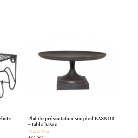
chets
Plat de présentation sur pied BASNOR
– table basse
Note