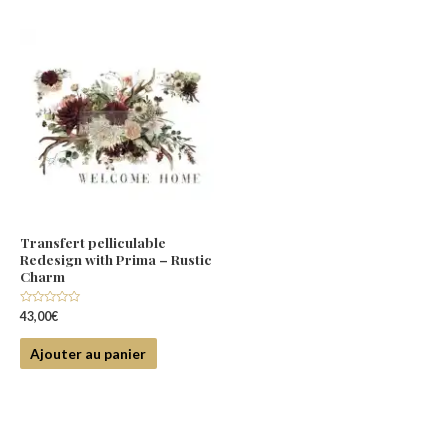
Transfert pelliculable
Redesign with Prima – Rustic
Charm
Note
43,00
€
0
sur
5
Ajouter au panier