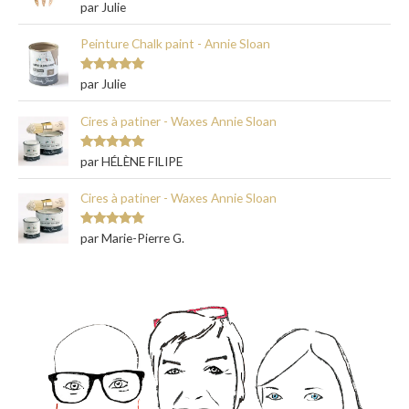
Note
5
sur
par Julie
5
Peinture Chalk paint - Annie Sloan
Note
5
sur
par Julie
5
Cires à patiner - Waxes Annie Sloan
Note
5
sur
par HÉLÈNE FILIPE
5
Cires à patiner - Waxes Annie Sloan
Note
5
sur
par Marie-Pierre G.
5