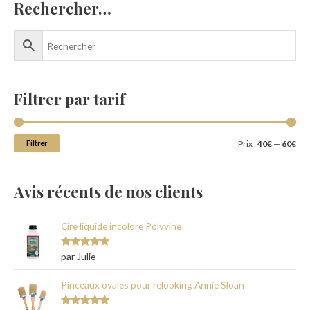
Rechercher…
Filtrer par tarif
Filtrer
Prix :
40€
—
60€
Avis récents de nos clients
Cire liquide incolore Polyvine
Note
5
sur
par Julie
5
Pinceaux ovales pour relooking Annie Sloan