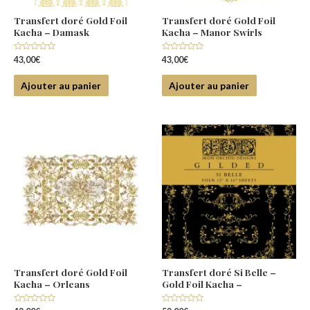
Transfert doré Gold Foil
Transfert doré Gold Foil
Kacha – Damask
Kacha – Manor Swirls
Note
Note
43,00
€
43,00
€
0
0
sur
sur
5
5
Ajouter au panier
Ajouter au panier
Transfert doré Gold Foil
Transfert doré Si Belle –
Kacha – Orleans
Gold Foil Kacha –