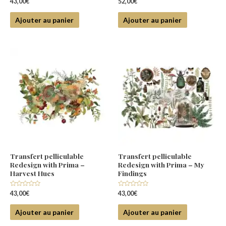
Note
Note
43,00
€
52,00
€
0
0
sur
sur
5
5
Ajouter au panier
Ajouter au panier
Transfert pelliculable
Transfert pelliculable
Redesign with Prima –
Redesign with Prima – My
Harvest Hues
Findings
Note
Note
43,00
€
43,00
€
0
0
sur
sur
5
5
Ajouter au panier
Ajouter au panier