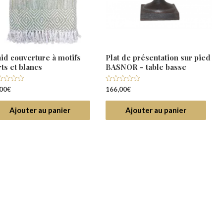
aid couverture à motifs
Plat de présentation sur pied
ts et blancs
BASNOR – table basse
e
Note
00
€
166,00
€
0
r
sur
5
Ajouter au panier
Ajouter au panier