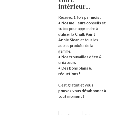
par Julie
Note
5
sur
intérieur...​
5
Pinceaux ovales pour
Recevez
1 fois par mois
:
relooking Annie Sloan
• Nos meilleurs conseils et
tutos
pour apprendre à
Vide 
par Julie
Note
5
sur
utiliser la
Chalk Paint
zinc
5
Annie Sloan
et tous les
Peinture Chalk paint - Annie
autres produits de la
Note
29,90
Sloan
4.50
gamme.
sur 5
• Nos trouvailles déco &
par Julie
Note
5
sur
créateurs
5
• Des bons plans &
Cires à patiner - Waxes
réductions !
Annie Sloan
C’est gratuit et
vous
par HÉLÈNE FILIPE
Note
5
sur
pouvez vous désabonner à
5
tout moment !
Cires à patiner - Waxes
Annie Sloan