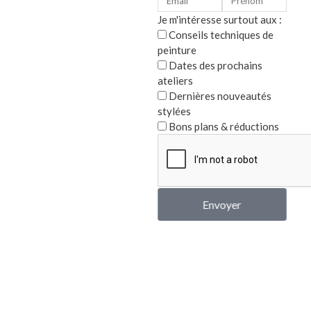
par Marie-Pierre G.
Note
5
sur
Je m'intéresse surtout aux :
5
Conseils techniques de
peinture
Plate
métal
Dates des prochains
ateliers
Note
Dernières nouveautés
6,00
€
0
stylées
sur
5
Bons plans & réductions
Envoyer
Infos :
Conditions 
Politique de