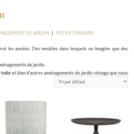
in
ENAGEMENT DE JARDIN
|
POTS ET PANIERS
rsé les années. Des meubles dans lesquels on imagine que des
aménagements de jardin.
 toile
et bien d’autres aménagements de jardin vintage que nous
usement sélectionnés.
nts de jardin
vienne tout droit de notre enfance.
 moments de bonheur. Quand toute la famille se retrouve alignée
et un chapeau sur les yeux. Respirant l’odeur entêtante de la crème
 que les parents font la sieste… Juste le bonheur !Alors n’hésitez