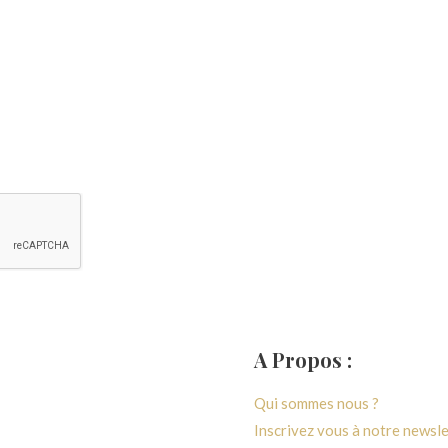
au moule à tarte en
 galvanisé EVERYDAY
Ajouter au panier
A Propos :
générales de ventes
Qui sommes nous ?
 confidentialité
Inscrivez vous à notre newsl