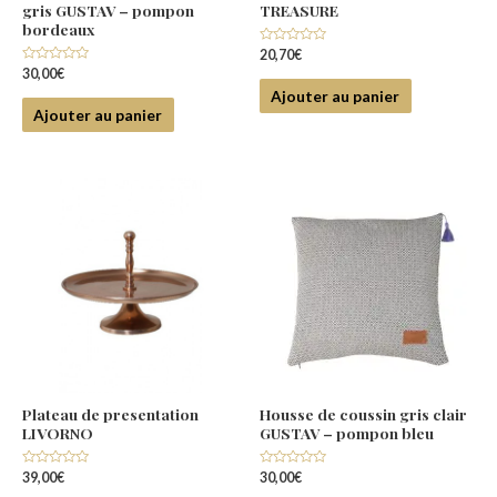
gris GUSTAV – pompon
TREASURE
bordeaux
Note
20,70
€
0
Note
30,00
€
sur
0
5
Ajouter au panier
sur
5
Ajouter au panier
Plateau de presentation
Housse de coussin gris clair
LIVORNO
GUSTAV – pompon bleu
Note
Note
39,00
€
30,00
€
0
0