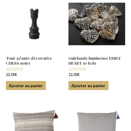
Tour géante décorative
Guirlande lumineuse EMILY
CHESS noire
HEART 10 leds
Note
Note
22,00
€
12,00
€
0
0
sur
sur
5
5
Ajouter au panier
Ajouter au panier