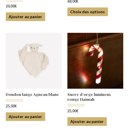
Note
68,00
€
0
Note
20,00
€
sur
0
5
Choix des options
sur
5
Ajouter au panier
Doudou lange Agneau blanc
Sucre d’orge lumineux
rouge Hannah
Note
25,00
€
0
Note
25,00
€
sur
0
5
Ajouter au panier
sur
5
Ajouter au panier