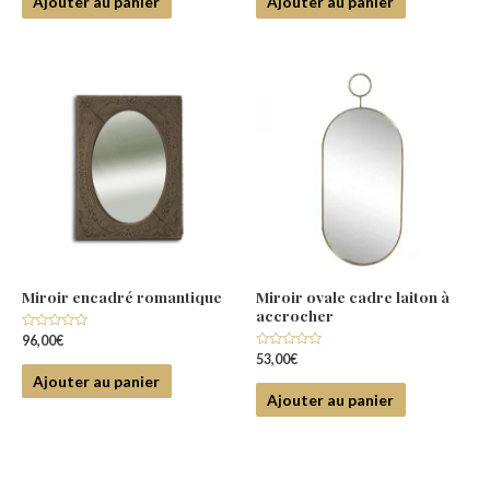
Ajouter au panier
Ajouter au panier
Miroir encadré romantique
Miroir ovale cadre laiton à
accrocher
Note
96,00
€
0
Note
53,00
€
sur
0
5
Ajouter au panier
sur
5
Ajouter au panier