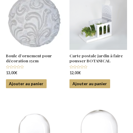
Boule d’ornement pour
Carte postale jardin à faire
décoration 15cm
pousser BOTANICAL
Note
Note
13,00
€
12,00
€
0
0
sur
sur
5
5
Ajouter au panier
Ajouter au panier