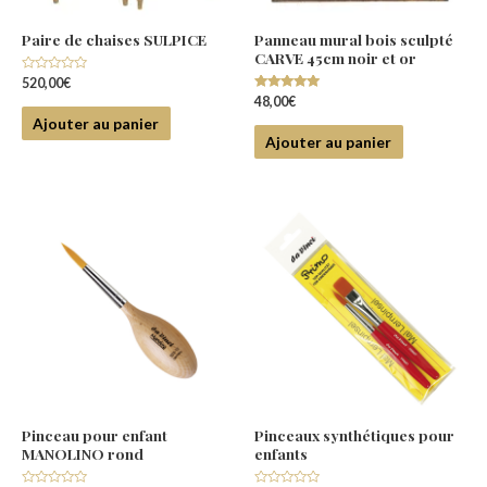
Paire de chaises SULPICE
Panneau mural bois sculpté
CARVE 45cm noir et or
Note
520,00
€
0
Note
48,00
€
sur
5.00
5
Ajouter au panier
sur 5
Ajouter au panier
Pinceau pour enfant
Pinceaux synthétiques pour
MANOLINO rond
enfants