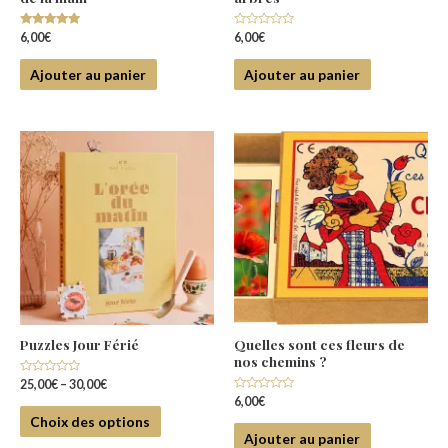
Note
Note
6,00
€
6,00
€
5.00
0
sur 5
sur
5
Ajouter au panier
Ajouter au panier
Puzzles Jour Férié
Quelles sont ces fleurs de
nos chemins ?
Note
25,00
€
–
30,00
€
0
Note
6,00
€
sur
0
5
Choix des options
sur
5
Ajouter au panier