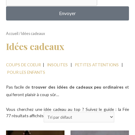
MON COMPTE
Envoyer
Accueil
/ Idées cadeaux
Idées cadeaux
COUPS DE COEUR
|
INSOLITES
|
PETITES ATTENTIONS
|
POUR LES ENFANTS
Pas facile de
trouver des idées de cadeaux peu ordinaires
et
qui feront plaisir à coup sûr…
Vous cherchez une idée cadeau au top ? Suivez le guide : la Fée
77 résultats affichés
Caséine va vous la donner !
Adepte de déco et du style vintage
, sans cesse à la recherche