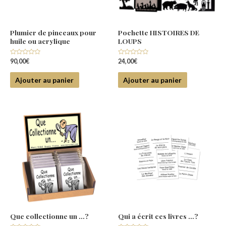
Plumier de pinceaux pour
Pochette HISTOIRES DE
huile ou acrylique
LOUPS
Note
Note
90,00
€
24,00
€
0
0
sur
sur
5
5
Ajouter au panier
Ajouter au panier
Que collectionne un …?
Qui a écrit ces livres …?