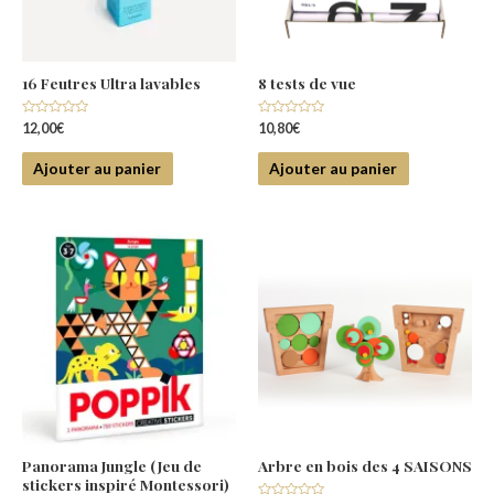
16 Feutres Ultra lavables
8 tests de vue
Note
Note
12,00
€
10,80
€
0
0
sur
sur
5
5
Ajouter au panier
Ajouter au panier
Panorama Jungle (Jeu de
Arbre en bois des 4 SAISONS
stickers inspiré Montessori)