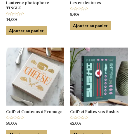
Lanterne photophore
Les caricatures
TINGLE
Note
8,40
€
0
Note
14,00
€
sur
0
5
Ajouter au panier
sur
5
Ajouter au panier
Coffret Couteaux à Fromage
Coffret Faites vos Sushis
Note
Note
58,00
€
62,00
€
0
0
sur
sur
5
5