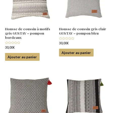
Housse de coussin à motifs
Housse de coussin gris clair
gris GUSTAV – pompon
GUSTAV – pompon bleu
bordeaux
Note
30,00
€
0
Note
30,00
€
sur
0
5
Ajouter au panier
sur
5
Ajouter au panier