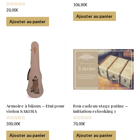
Note
106,80
€
0
Note
20,00
€
sur
0
5
Ajouter au panier
sur
5
Ajouter au panier
Armoire à bijoux – Etui pour
Bon cadeau stage patine –
violon SAKURA
initiation relooking 1
Note
Note
300,00
€
70,00
€
0
0
sur
sur
5
5
Ajouter au panier
Ajouter au panier