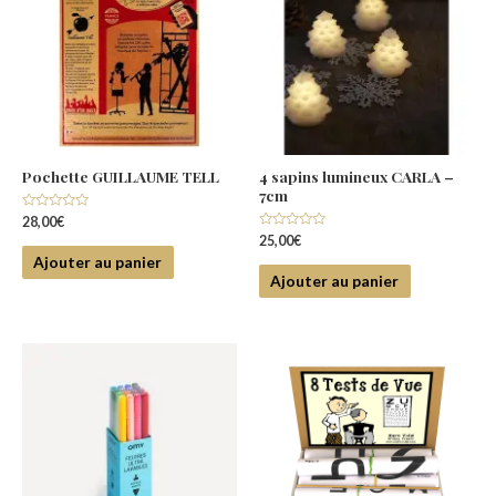
Pochette GUILLAUME TELL
4 sapins lumineux CARLA –
7cm
Note
28,00
€
0
Note
25,00
€
sur
0
5
Ajouter au panier
sur
5
Ajouter au panier