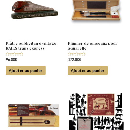
Plâtre publicitaire vintage
Plumier de pinceaux pour
RAILS trans express
aquarelle
Note
Note
96,00
€
172,80
€
0
0
sur
sur
5
5
Ajouter au panier
Ajouter au panier