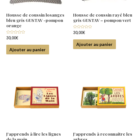
Housse de coussin losanges
Housse de coussin rayé bleu
bleu gris GUSTAV -pompon
gris GUSTAV – pompon vert
orange
Note
30,00
€
0
Note
30,00
€
sur
0
5
Ajouter au panier
sur
5
Ajouter au panier
J’apprends à lire les lignes
J’apprends à reconnaitre les
de la main
arbres