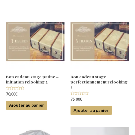
Bon cadeau stage patine –
Bon cadeau stage
initiation relooking 2
perfectionnement relooking
3
Note
70,00
€
0
Note
75,00
€
sur
0
5
Ajouter au panier
sur
5
Ajouter au panier