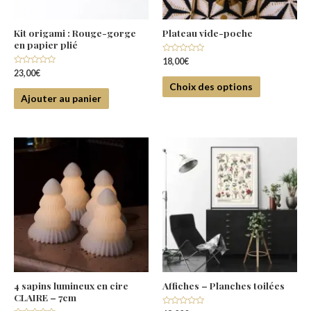
Kit origami : Rouge-gorge
Plateau vide-poche
en papier plié
Note
18,00
€
0
Note
23,00
€
sur
0
5
Choix des options
sur
5
Ajouter au panier
4 sapins lumineux en cire
Affiches – Planches toilées
CLAIRE – 7cm