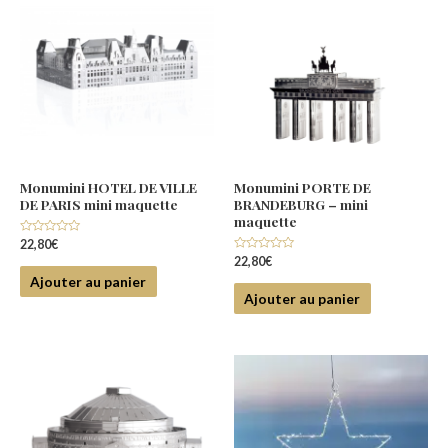
Monumini HOTEL DE VILLE
Monumini PORTE DE
DE PARIS mini maquette
BRANDEBURG – mini
maquette
Note
22,80
€
0
Note
22,80
€
sur
0
5
Ajouter au panier
sur
5
Ajouter au panier