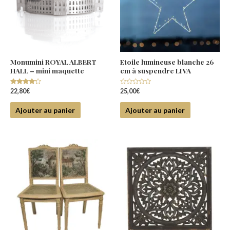
Monumini ROYAL ALBERT
Etoile lumineuse blanche 26
HALL – mini maquette
cm à suspendre LIVA
Note
Note
22,80
€
25,00
€
4.00
0
sur 5
sur
5
Ajouter au panier
Ajouter au panier