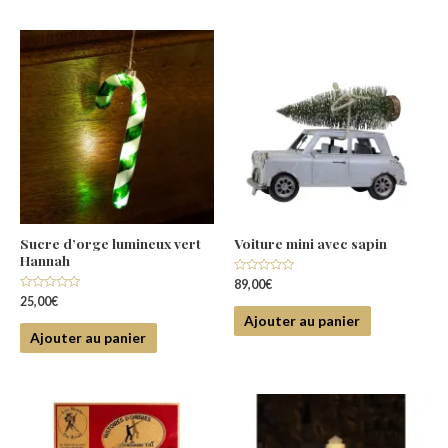
Sucre d’orge lumineux vert
Voiture mini avec sapin
Hannah
Note
89,00
€
0
Note
25,00
€
sur
0
5
Ajouter au panier
sur
5
Ajouter au panier