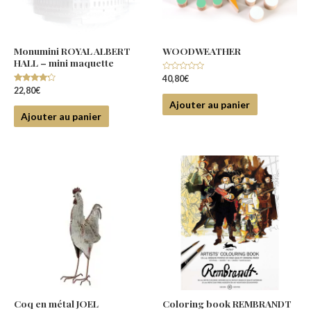
Monumini ROYAL ALBERT
WOODWEATHER
HALL – mini maquette
Note
40,80
€
0
Note
22,80
€
sur
4.00
5
Ajouter au panier
sur 5
Ajouter au panier
Coq en métal JOEL
Coloring book REMBRANDT