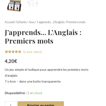
Accueil
/
Enfants
/
Jeux
/ J’apprends… L’Anglais : Premiers mots
J’apprends… L’Anglais :
Premiers mots
(
2
avis client)
Noté
2
5.00
sur 5
4,20
€
basé sur
notations
client
Un jeu simple et ludique pour apprendre les premiers mots
d’anglais
7 x 6cm – dans une boite transparente
Disponibilité :
2 en stock
Ajouter au panier