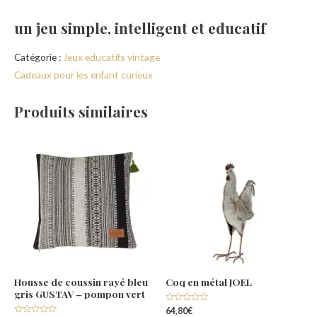
un jeu simple, intelligent et educatif
Catégorie :
Jeux educatifs vintage
Cadeaux pour les enfant curieux
Produits similaires
Housse de coussin rayé bleu
Coq en métal JOEL
gris GUSTAV – pompon vert
Note
64,80
€
0