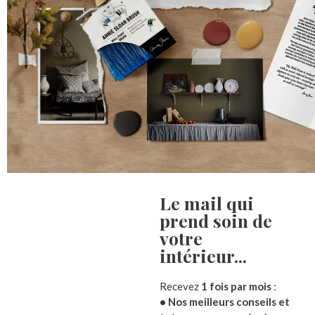
Le mail qui
prend soin de
votre
Description
Informations complémentaires
Avis (
intérieur...​
Housse de coussin tissés à motifs gris
Recevez
1 fois par mois
:
• Nos meilleurs conseils et
Découvrez la collection de coussins Gustav