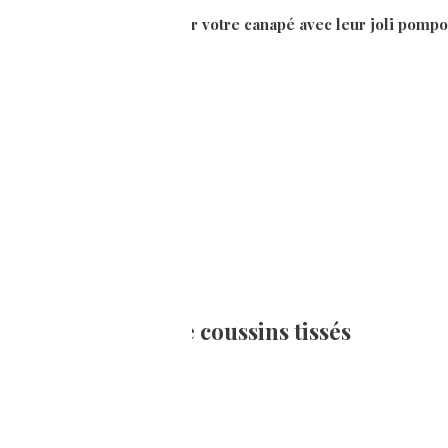
nce. Ils sauront aussi égayer votre canapé avec leur joli pompo
avec ces housses de coussins tissés