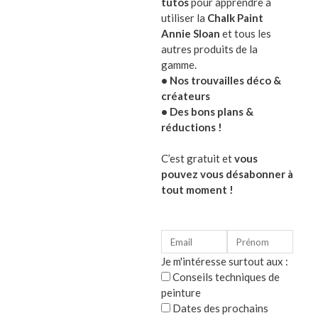
tutos
pour apprendre à
Leurs motifs en coton tissé allient confort et éléga
utiliser la
Chalk Paint
Annie Sloan
et tous les
autres produits de la
gamme.
• Nos trouvailles déco &
Caractéristiques des housses de coussin :
créateurs
• Des bons plans &
en coton tissé gris bleu
réductions !
40 x 40cm
C’est gratuit et
vous
Existe en 5 motifs
pouvez vous désabonner à
Coussins non inclus
tout moment !
Optez pour le confort et l’élégance 
Je m'intéresse surtout aux :
Catégorie :
Décoration intérieure vintage
Conseils techniques de
peinture
Produits similaires
Dates des prochains