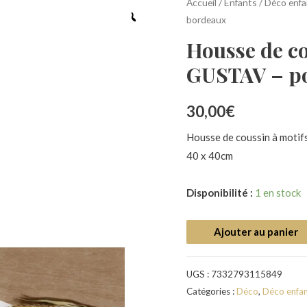
Accueil
/
Enfants
/
Déco enfa
bordeaux
Housse de co
GUSTAV – p
30,00
€
Housse de coussin à motifs
40 x 40cm
Disponibilité :
1 en stock
Ajouter au panier
UGS :
7332793115849
Catégories :
Déco
,
Déco enfa