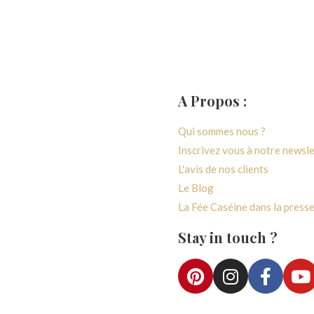
A Propos :
générales de ventes
Qui sommes nous ?
 confidentialité
Inscrivez vous à notre newsl
paiement
L'avis de nos clients
vraison
Le Blog
e rétractation
La Fée Caséine dans la press
e fidélité
Stay in touch ?
ccès Atelier
Accès Boutique
e