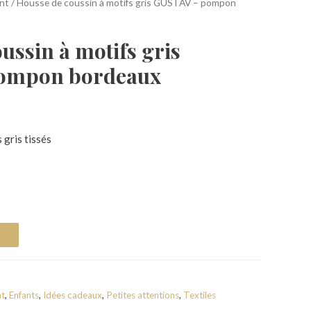
nt
/ Housse de coussin à motifs gris GUSTAV – pompon
ussin à motifs gris
ompon bordeaux
 gris tissés
nt
,
Enfants
,
Idées cadeaux
,
Petites attentions
,
Textiles