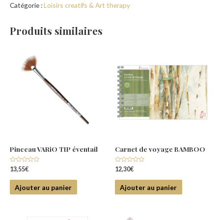
Catégorie :
Loisirs creatifs & Art therapy
Produits similaires
Pinceau VARiO TIP éventail
Carnet de voyage BAMBOO
Note
Note
13,55
€
12,30
€
0
0
sur
sur
5
5
Ajouter au panier
Ajouter au panier