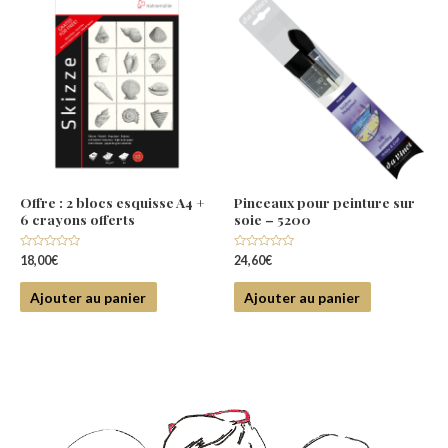
Offre : 2 blocs esquisse A4 +
Pinceaux pour peinture sur
6 crayons offerts
soie – 5200
Note
Note
18,00
€
24,60
€
0
0
sur
sur
5
5
Ajouter au panier
Ajouter au panier