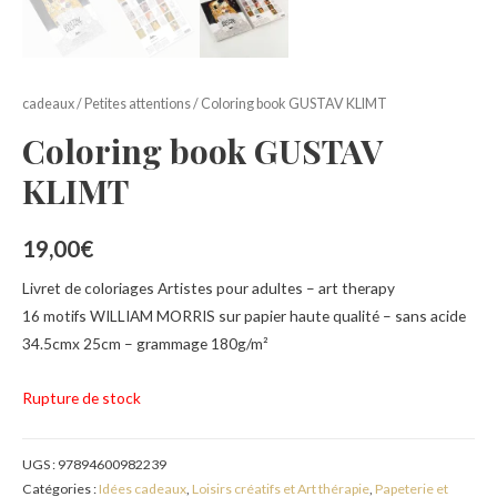
cadeaux
/
Petites attentions
/ Coloring book GUSTAV KLIMT
Coloring book GUSTAV
KLIMT
19,00
€
Livret de coloriages Artistes pour adultes – art therapy
16 motifs WILLIAM MORRIS sur papier haute qualité – sans acide
34.5cmx 25cm – grammage 180g/m²
Rupture de stock
UGS :
97894600982239
Catégories :
Idées cadeaux
,
Loisirs créatifs et Art thérapie
,
Papeterie et