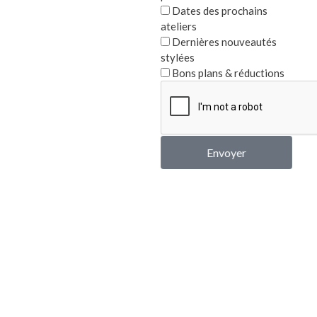
Dates des prochains
Produits similaires
ateliers
Dernières nouveautés
stylées
Bons plans & réductions
Envoyer
Patère CHANTAL
Housse de
GUSTAV -
Note
18,00
€
0
Note
30,00
€
sur