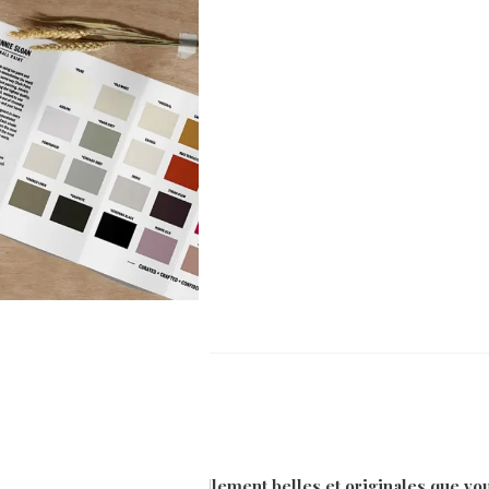
0)
zinc, c’est qu’elles sont tellement belles et originales que v