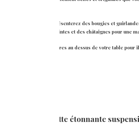
endre dans laquelle vous présenterez des bougies et guirland
 l’été, ou encore des coloquintes et des châtaignes pour une 
nc agrémentée de photophores au dessus de votre table pour i
 délicate avec cette étonnante suspen
vintage