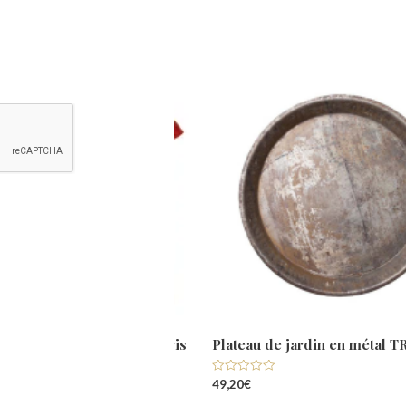
 coussin losanges bleu gris
Plateau de jardin en métal 
pompon orange
Note
49,20
€
0
sur