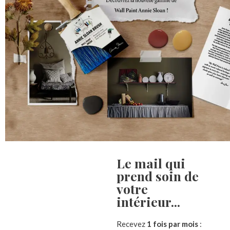
Le mail qui
prend soin de
Description
Informations complémentaires
Avis (
votre
intérieur...​
Suspension couronne à accrocher
en zinc
Recevez
1 fois par mois
:
Ce qui est chouette avec les décorations de noël en 