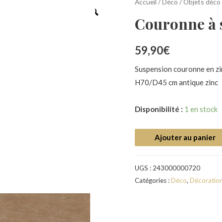
Accueil
/
Déco
/
Objets déco
Couronne à 
59,90
€
Suspension couronne en zi
H70/D45 cm antique zinc
Disponibilité :
1 en stock
Ajouter au panier
UGS :
243000000720
Catégories :
Déco
,
Décoration