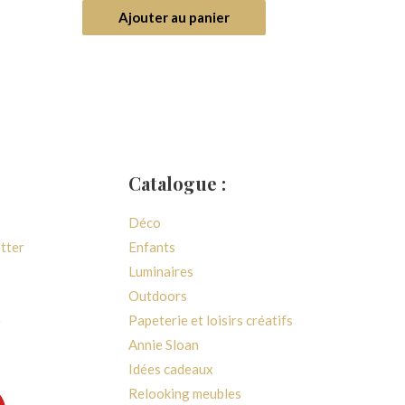
5
Ajouter au panier
Catalogue :
Déco
etter
Enfants
Luminaires
Outdoors
e
Papeterie et loisirs créatifs
Annie Sloan
Idées cadeaux
Relooking meubles