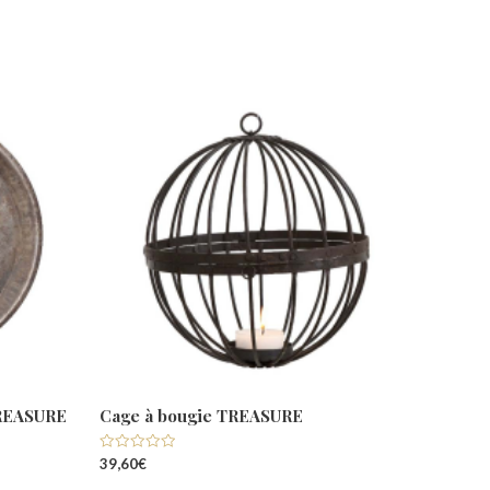
TREASURE
Cage à bougie TREASURE
Note
39,60
€
0
sur