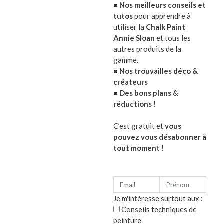
• Nos meilleurs conseils et
intérieur en changeant simplement leur utilisation.
tutos
pour apprendre à
utiliser la
Chalk Paint
C’est le cas avec cette étonnante couronne à susp
Annie Sloan
et tous les
autres produits de la
sapin pendant les fêtes. Et pourquoi pas des fruits
gamme.
• Nos trouvailles déco &
Vous pourrez accrocher cette jolie couronne en zi
créateurs
• Des bons plans &
réductions !
Caractéristiques de la suspension couronne :
en zinc à accrocher
C’est gratuit et
vous
pouvez vous désabonner à
H70/D45 cm
tout moment !
Optez pour une déco élégante et
Je m'intéresse surtout aux :
Conseils techniques de
Catégorie :
Décoration de Noël,
Décoration intérieure 
peinture