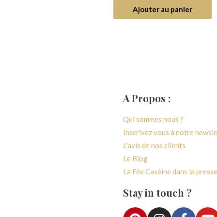
5
Ajouter au panier
ter au panier
A Propos :
générales de ventes
Qui sommes nous ?
 confidentialité
Inscrivez vous à notre newsl
paiement
L'avis de nos clients
vraison
Le Blog
e rétractation
La Fée Caséine dans la press
e fidélité
Stay in touch ?
ccès Atelier