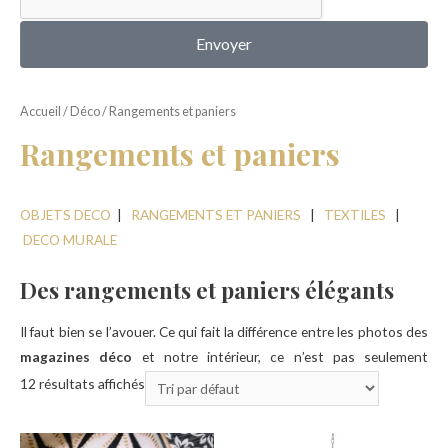
MON COMPTE
Envoyer
Accueil
/
Déco
/ Rangements et paniers
Rangements et paniers
OBJETS DECO
|
RANGEMENTS ET PANIERS
|
TEXTILES
|
DECO MURALE
Des rangements et paniers élégants
Il faut bien se l’avouer. Ce qui fait la différence entre les photos des
magazines déco
et notre intérieur, ce n’est pas seulement
l’originalité des meubles signés ou l’objet introuvable qui sublime
12 résultats affichés
toute la pièce, ni le choix audacieux de la couleur des murs… C’est
aussi le fait que le concept même de rangement semble intégré,