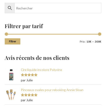
Filtrer par tarif
Filtrer
Prix :
10€
—
300€
Avis récents de nos clients
Cire liquide incolore Polyvine
Note
5
sur
par Julie
5
Pinceaux ovales pour relooking Annie Sloan
Note
5
sur
par Julie
5