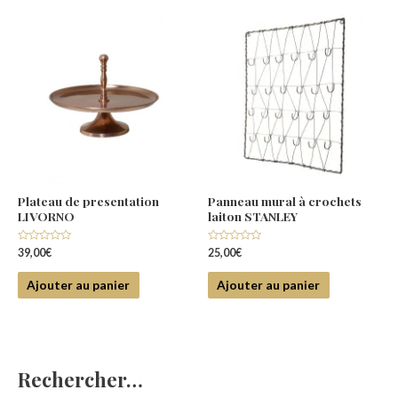
Plateau de presentation
Panneau mural à crochets
LIVORNO
laiton STANLEY
Note
Note
39,00
€
25,00
€
0
0
sur
sur
5
5
Ajouter au panier
Ajouter au panier
Rechercher…