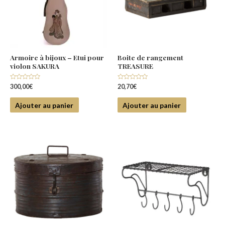
Armoire à bijoux – Etui pour
Boite de rangement
violon SAKURA
TREASURE
Note
Note
300,00
€
20,70
€
0
0
sur
sur
5
5
Ajouter au panier
Ajouter au panier