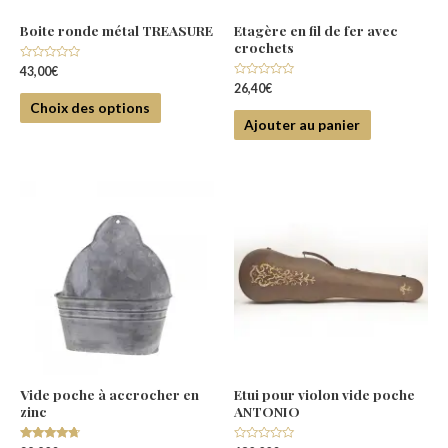
Boite ronde métal TREASURE
Etagère en fil de fer avec
crochets
Note
43,00
€
0
Note
26,40
€
sur
0
5
Choix des options
sur
5
Ajouter au panier
Vide poche à accrocher en
Etui pour violon vide poche
zinc
ANTONIO