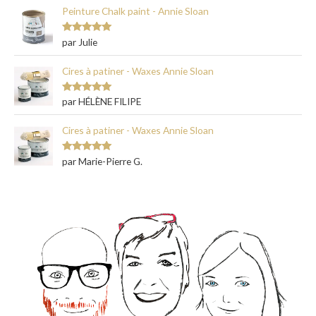
Peinture Chalk paint - Annie Sloan
Note
5
sur
par Julie
5
Cires à patiner - Waxes Annie Sloan
Note
5
sur
par HÉLÈNE FILIPE
5
Cires à patiner - Waxes Annie Sloan
Note
5
sur
par Marie-Pierre G.
5