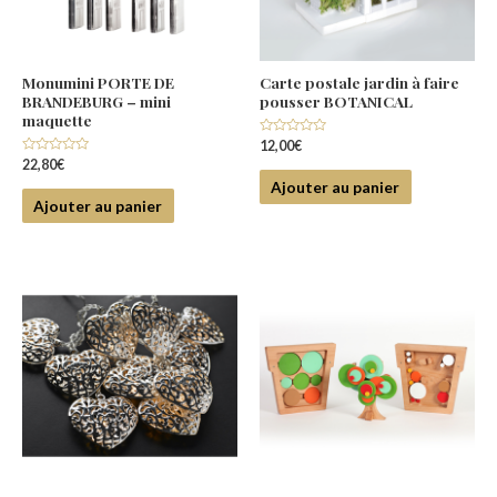
Monumini PORTE DE
Carte postale jardin à faire
BRANDEBURG – mini
pousser BOTANICAL
maquette
Note
12,00
€
0
Note
22,80
€
sur
0
5
Ajouter au panier
sur
5
Ajouter au panier