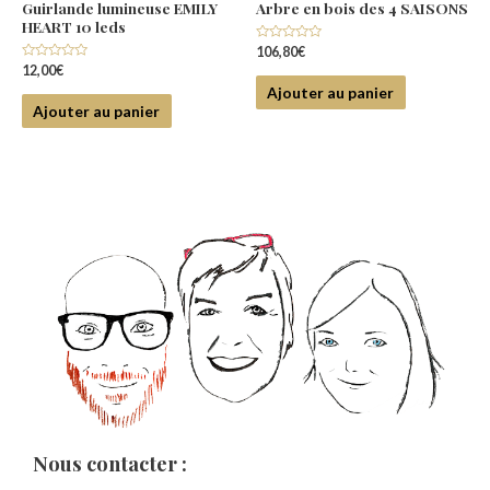
Guirlande lumineuse EMILY
Arbre en bois des 4 SAISONS
HEART 10 leds
Note
106,80
€
0
Note
12,00
€
sur
0
5
Ajouter au panier
sur
5
Ajouter au panier
Nous contacter :