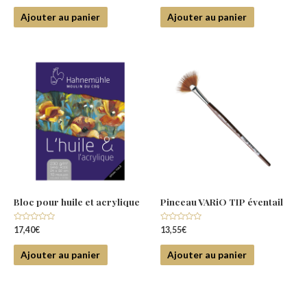
sur
sur
5
5
Ajouter au panier
Ajouter au panier
Bloc pour huile et acrylique
Pinceau VARiO TIP éventail
Note
Note
17,40
€
13,55
€
0
0
sur
sur
5
5
Ajouter au panier
Ajouter au panier