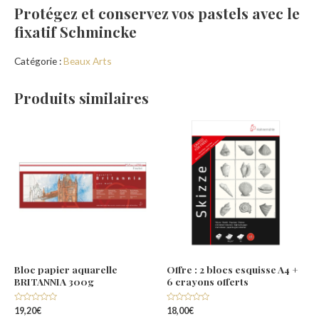
Protégez et conservez vos pastels avec le
fixatif Schmincke
Catégorie :
Beaux Arts
Produits similaires
Bloc papier aquarelle
Offre : 2 blocs esquisse A4 +
BRITANNIA 300g
6 crayons offerts
Note
Note
19,20
€
18,00
€
0
0