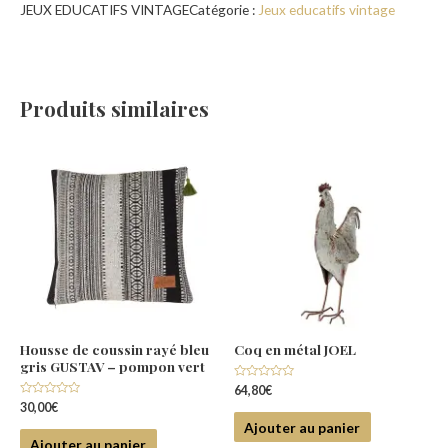
JEUX EDUCATIFS VINTAGECatégorie :
Jeux educatifs vintage
Produits similaires
Housse de coussin rayé bleu
Coq en métal JOEL
gris GUSTAV – pompon vert
Note
64,80
€
0
Note
30,00
€
sur
0
5
Ajouter au panier
sur
5
Ajouter au panier