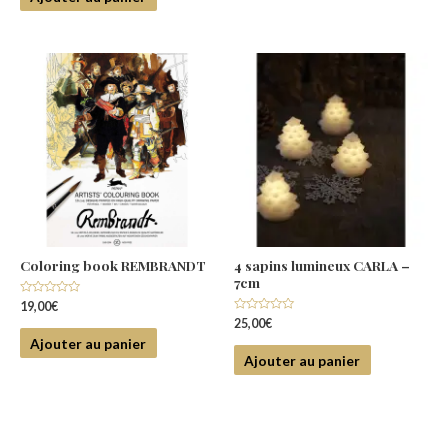
Coloring book REMBRANDT
4 sapins lumineux CARLA –
7cm
Note
19,00
€
0
Note
25,00
€
sur
0
5
Ajouter au panier
sur
5
Ajouter au panier