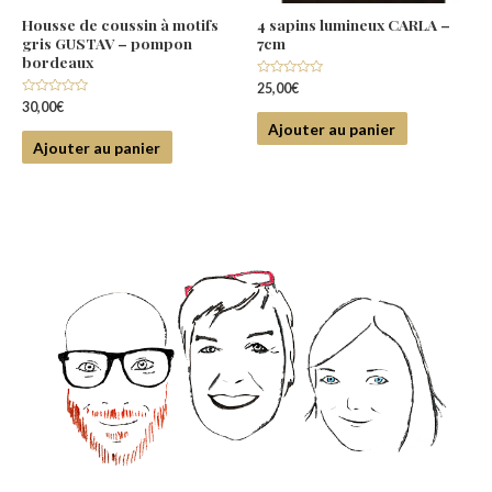
Housse de coussin à motifs
4 sapins lumineux CARLA –
gris GUSTAV – pompon
7cm
bordeaux
Note
25,00
€
0
Note
30,00
€
sur
0
5
Ajouter au panier
sur
5
Ajouter au panier