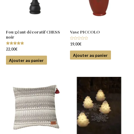
Fou géant décoratif CHESS
Vase PICCOLO
noir
Note
19,00
€
0
Note
22,00
€
sur
5.00
5
Ajouter au panier
sur 5
Ajouter au panier