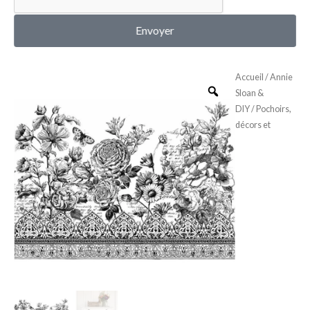
MON COMPTE
Envoyer
Accueil
/
Annie
Sloan &
DIY
/
Pochoirs,
décors et