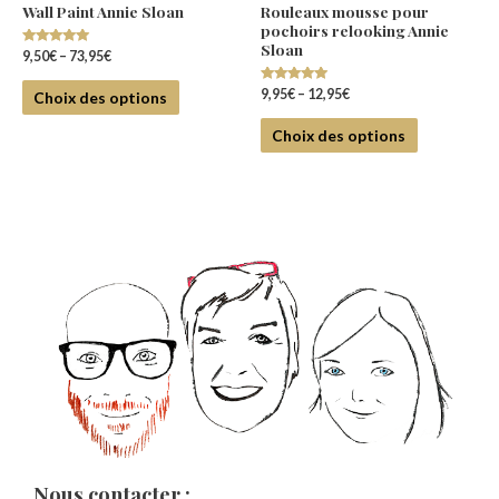
Wall Paint Annie Sloan
Rouleaux mousse pour
pochoirs relooking Annie
Sloan
Note
9,50
€
–
73,95
€
4.80
sur 5
Note
9,95
€
–
12,95
€
Choix des options
5.00
sur 5
Choix des options
Nous contacter :