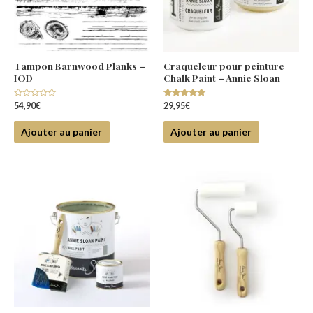
Tampon Barnwood Planks –
Craqueleur pour peinture
IOD
Chalk Paint – Annie Sloan
Note
Note
54,90
€
29,95
€
0
5.00
sur
sur 5
5
Ajouter au panier
Ajouter au panier