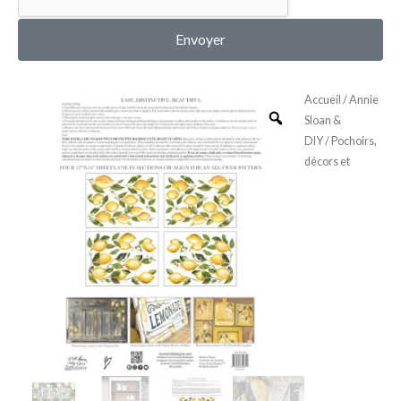
MON COMPTE
Envoyer
Accueil
/
Annie
Sloan &
DIY
/
Pochoirs,
décors et