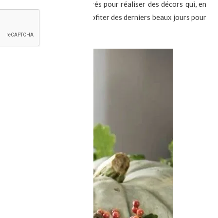
iaux » naturels variés, colorés pour réaliser des décors qui, en
e gâteau, c’est un plaisir de profiter des derniers beaux jours pour