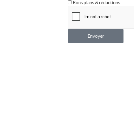
Bons plans & réductions
qu’on peut trouver les plus beaux « matér
plus, dureront jusqu’à l’hiver. Cerise sur l
les chercher en se promenant.
Envoyer