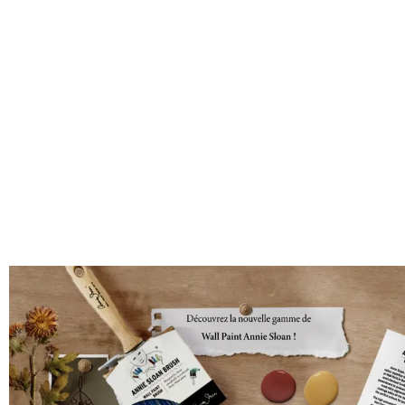
Des idées pour réu
Laisser un commentaire
/
Culture & tenda
Gamine, j’adorais ramasser les marrons dans
parents et grands-parents (qui s’extasiaien
ou des plats gastronomiques pour mes our
douceur au toucher. Mes poches n’étaient 
Quand je regarde les magazines de déc
rivalisent d’idées pour mettre en scène
sommes nombreuses à partager ces mêmes
Alors en route pour un grand saut dans le