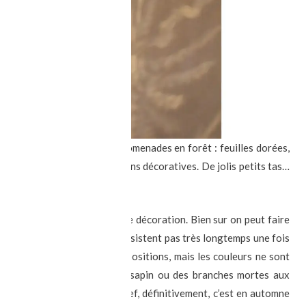
lles trouvées lors de nos promenades en forêt : feuilles dorées,
n faire de belles compositions décoratives. De jolis petits tas…
astique pour les amateurs de décoration. Bien sur on peut faire
fleurs sont éphémères et ne résistent pas très longtemps une fois
ine permettent de jolies compositions, mais les couleurs ne sont
 aller couper des branches de sapin ou des branches mortes aux
isquet pour se promener… Bref, définitivement, c’est en automne