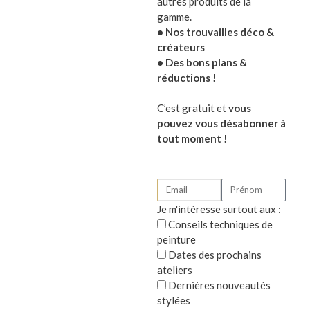
autres produits de la
gamme.
• Nos trouvailles déco &
créateurs
• Des bons plans &
réductions !
C’est gratuit et
vous
pouvez vous désabonner à
tout moment !
A l’automne, on aime rapporter les mervei
châtaignes, pommes de pin, noisettes et e
un peu comme les écureuils
Je m'intéresse surtout aux :
Cette saison automnale est vraiment fant
Conseils techniques de
peinture
de jolis bouquets de printemps, mais ces 
Dates des prochains
coupées. En été, les épis de blé ou d’avo
ateliers
pas si variées. En hiver enfin, on peut
Dernières nouveautés
formes étonnantes, mais il fait un peu fr
stylées