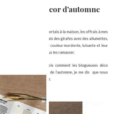
ssir un beau décor d’automne
nces déco
/ Par
Sophie
 le jardin public. Je les rapportais à la maison, les offrais à mes
t devant ! ), parfois j’en faisais des girafes avec des allumettes,
s en peluche… J’adorais leur couleur mordorée, luisante et leur
jamais assez grandes pour tous les ramasser.
o de cette saison, que je vois comment les blogueuses déco
 marrons et autres merveilles de l’automne, je me dis que nous
 souvenirs heureux d’enfance.
 temps