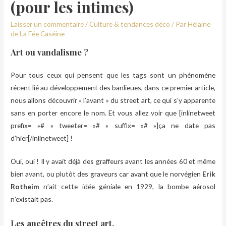
(pour les intimes)
Laisser un commentaire
/
Culture & tendances déco
/ Par
Hélaine
de La Fée Caséine
Art ou vandalisme ?
Pour tous ceux qui pensent que les tags sont un phénomène
récent lié au développement des banlieues, dans ce premier article,
nous allons découvrir « l’avant » du street art, ce qui s’y apparente
sans en porter encore le nom. Et vous allez voir que [inlinetweet
prefix= »# » tweeter= »# » suffix= »# »]ça ne date pas
d’hier[/inlinetweet] !
Oui, oui ! Il y avait déjà des graffeurs avant les années 60 et même
bien avant, ou plutôt des graveurs car avant que le norvégien
Erik
Rotheim
n’ait cette idée géniale en 1929, la bombe aérosol
n’existait pas.
Les ancêtres du street art.