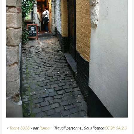
«
Toone 3038
» par
Rama
—
Travail personnel
. Sous licence
CC BY-SA 2.0