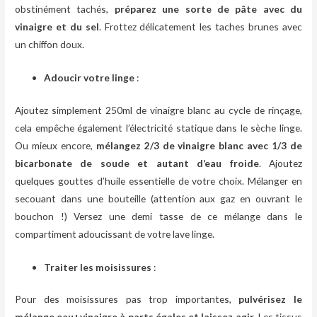
obstinément tachés,
préparez une sorte de pâte avec du
vinaigre et du sel
. Frottez délicatement les taches brunes avec
un chiffon doux.
Adoucir votre linge
:
Ajoutez simplement 250ml de vinaigre blanc au cycle de rinçage,
cela empêche également l’électricité statique dans le sèche linge.
Ou mieux encore,
mélangez 2/3 de vinaigre blanc avec 1/3 de
bicarbonate de soude et autant d’eau froide
. Ajoutez
quelques gouttes d’huile essentielle de votre choix. Mélanger en
secouant dans une bouteille (attention aux gaz en ouvrant le
bouchon !) Versez une demi tasse de ce mélange dans le
compartiment adoucissant de votre lave linge.
Traiter les moisissures
:
Pour des moisissures pas trop importantes,
pulvérisez le
mélange eau+vinaigre à parts égales et laissez agir
. Les tissus