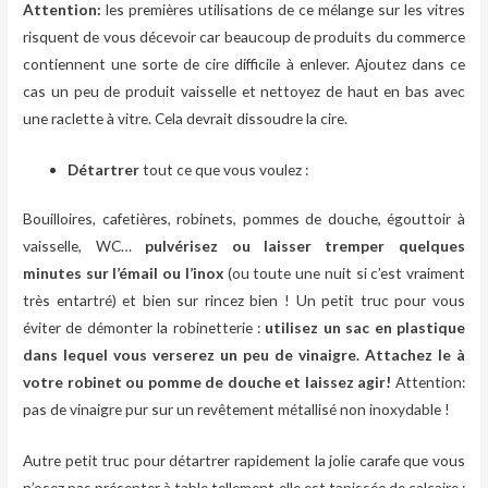
Attention:
les premières utilisations de ce mélange sur les vitres
risquent de vous décevoir car beaucoup de produits du commerce
contiennent une sorte de cire difficile à enlever. Ajoutez dans ce
cas un peu de produit vaisselle et nettoyez de haut en bas avec
une raclette à vitre. Cela devrait dissoudre la cire.
Détartrer
tout ce que vous voulez :
Bouilloires, cafetières, robinets, pommes de douche, égouttoir à
vaisselle, WC…
pulvérisez ou laisser tremper quelques
minutes sur l’émail ou l’inox
(ou toute une nuit si c’est vraiment
très entartré) et bien sur rincez bien ! Un petit truc pour vous
éviter de démonter la robinetterie :
utilisez un sac en plastique
dans lequel vous verserez un peu de vinaigre. Attachez le à
votre robinet ou pomme de douche et laissez agir!
Attention:
pas de vinaigre pur sur un revêtement métallisé non inoxydable !
Autre petit truc pour détartrer rapidement la jolie carafe que vous
n’osez pas présenter à table tellement elle est tapissée de calcaire :