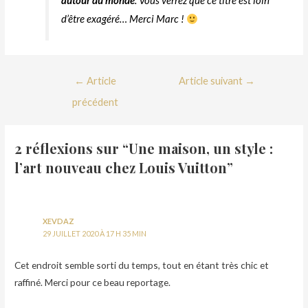
autour du monde
. Vous verrez que ce titre est loin
d’être exagéré… Merci Marc !
←
Article
Article suivant
→
précédent
2 réflexions sur “Une maison, un style :
l’art nouveau chez Louis Vuitton”
XEVDAZ
29 JUILLET 2020 À 17 H 35 MIN
Cet endroit semble sorti du temps, tout en étant très chic et
raffiné. Merci pour ce beau reportage.