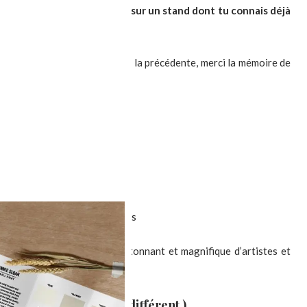
ux copains quand tu passes sur un stand dont tu connais déjà
s
velle chassant immédiatement la précédente, merci la mémoire de
)
ères
 un planning précis
llement et d’ampoules aux pieds
ité de découvrir le travail étonnant et magnifique d’artistes et
 dans un registre très différent )