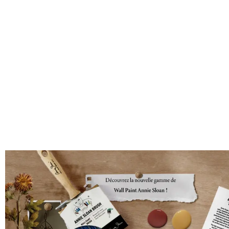
La sensation de
retrouver des vie
le catalogue
sur le bout des doigt
Des
100aines d’idées DIY
(la nou
poisson amnésique tricentenaire …
Entre
2
et
5 conférences
journali
2
tweets
par jour
1
à l’aller, plein d’énergie et
1
au retour, plein d’émervei
Mais le salon M&O c’est aussi la possibil
d’artisans.
Nos
2
coups de
de cette année (