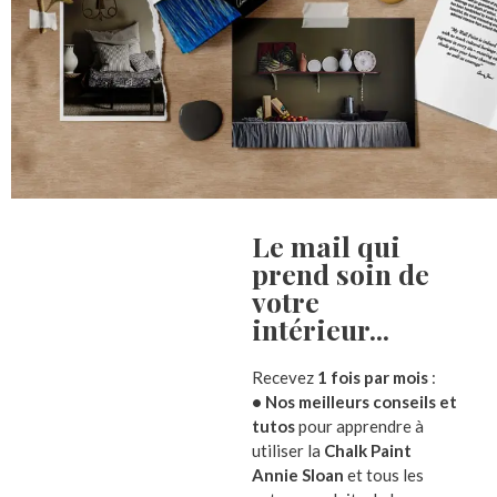
Anne Fontaimpe
est une
créatrice d’obje
des objets uniques ou de petites séries po
Ce sont ses
boites lumineuses
brodées
sérigraphique sur coussins est aussi très d
Les scènes poétiques du quotidien sembl
Le mail qui
l’architecture urbanisée
des poteaux él
prend soin de
flash ou pastel d’un monde bucolique qu
votre
intérieur...​
Recevez
1 fois par mois
:
• Nos meilleurs conseils et
tutos
pour apprendre à
utiliser la
Chalk Paint
Annie Sloan
et tous les