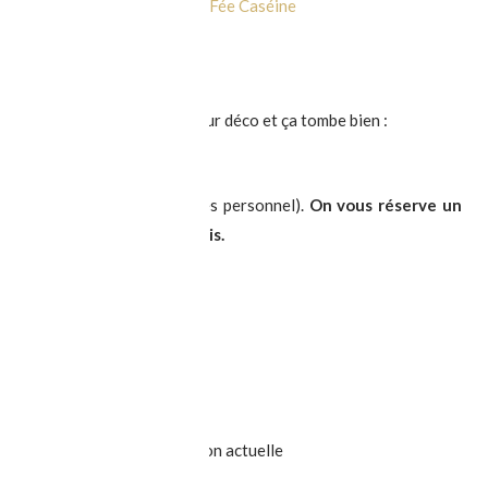
nces déco
/ Par
Hélaine de La Fée Caséine
pas présenté nos coups de cœur déco et ça tombe bien :
doré sur le salon M&O2016 !
salon. Il sera rapide (et très personnel).
On vous réserve un
ouvert pour la prochaine fois.
idienne
œur par jour
ité éclectique de la décoration actuelle