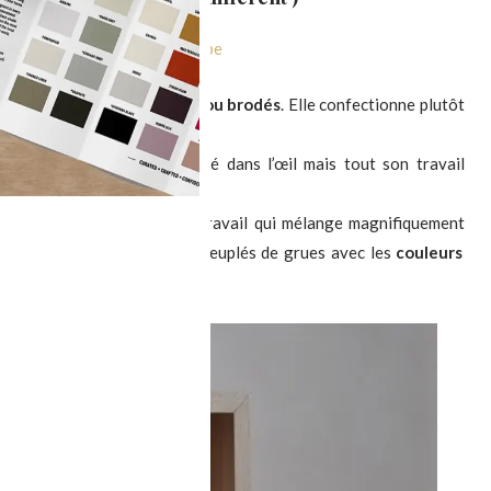
ts textiles sérigraphiés et/ou brodés
. Elle confectionne plutôt
étiques et légères.
 à la main qui nous on tapé dans l’œil mais tout son travail
élicat.
ent beaucoup inspirer son travail qui mélange magnifiquement
ectriques ou des chantiers peuplés de grues avec les
couleurs
i laisse rêveur
.