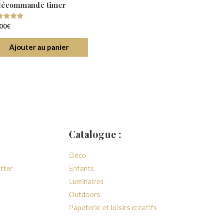
lécommande timer
e
00
€
0
 5
Ajouter au panier
Catalogue :
Déco
etter
Enfants
Luminaires
Outdoors
e
Papeterie et loisirs créatifs