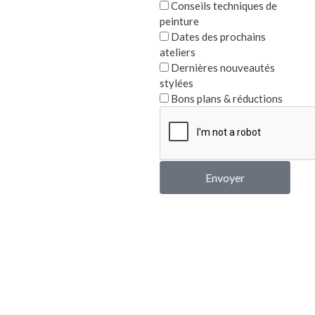
Conseils techniques de
peinture
Etoil
cm à 
Dates des prochains
ateliers
Dernières nouveautés
Note
25,00
0
stylées
sur
5
Bons plans & réductions
Envoyer