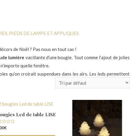
RES, PIEDS DE LAMPE ET APPLIQUES
décors de Noël ? Pas nous en tout cas !
ude lumière
vacillante d’une bougie. Tout comme l’ajout de jolies
 n’importe quelle fenêtre.
les qu’on croirait suspendues dans les airs. Les leds permettent
t de ne pas plomber la
facture énergétique
, alors lancez vous !
 la lumière. Installez partout bougies et guirlandes pour créer un
bougies Led de table LISE
e
00
€
r