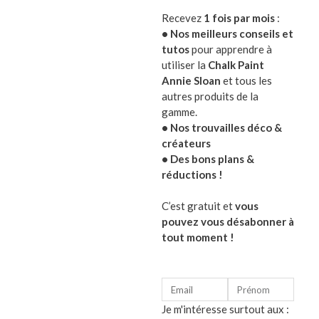
par Marie-Pierre G.
Note
5
sur
Recevez
1 fois par mois
:
5
• Nos meilleurs conseils et
tutos
pour apprendre à
Guirl
utiliser la
Chalk Paint
argen
Annie Sloan
et tous les
autres produits de la
Note
20,00
0
gamme.
sur
5
• Nos trouvailles déco &
créateurs
• Des bons plans &
réductions !
C’est gratuit et
vous
pouvez vous désabonner à
tout moment !
Je m'intéresse surtout aux :