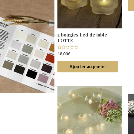
5
ins lumineux en cire
2 bougies Led de table
RE – 7cm
LOTTE
Note
€
18,00
€
0
sur
5
Ajouter au panier
Ajouter au panier