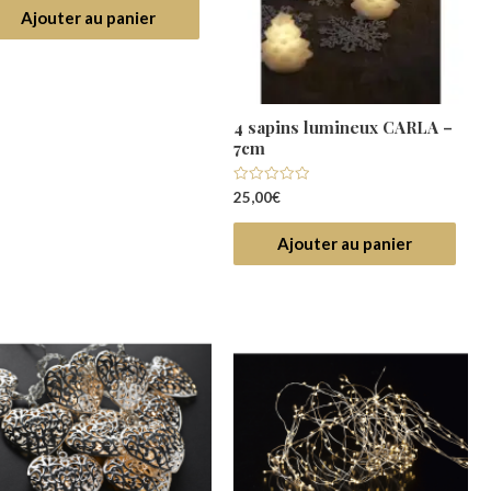
Ajouter au panier
4 sapins lumineux CARLA –
7cm
Note
25,00
€
0
sur
5
Ajouter au panier