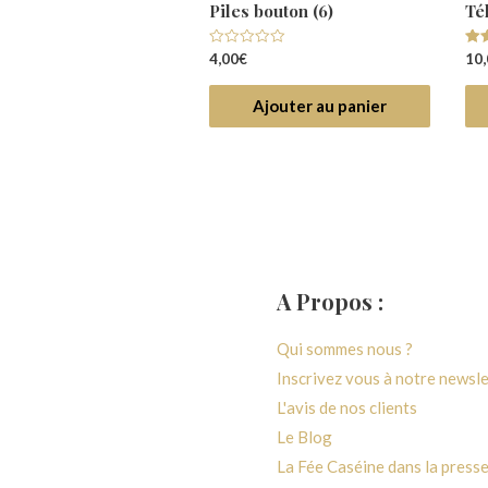
AA (6)
Piles bouton (6)
Té
Note
Not
4,00
€
10,
0
5.0
sur
sur
5
Ajouter au panier
Ajouter au panier
A Propos :
générales de ventes
Qui sommes nous ?
 confidentialité
Inscrivez vous à notre newsl
paiement
L'avis de nos clients
vraison
Le Blog
e rétractation
La Fée Caséine dans la press