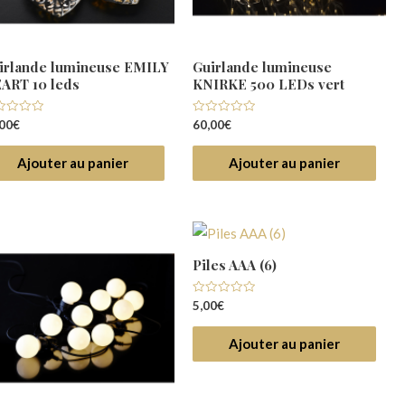
irlande lumineuse EMILY
Guirlande lumineuse
ART 10 leds
KNIRKE 500 LEDs vert
e
Note
00
€
60,00
€
0
r
sur
5
Ajouter au panier
Ajouter au panier
Piles AAA (6)
Note
5,00
€
0
sur
5
Ajouter au panier