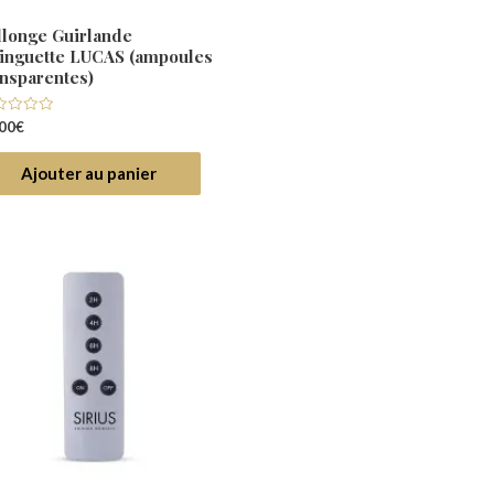
llonge Guirlande
inguette LUCAS (ampoules
ansparentes)
e
00
€
r
Ajouter au panier