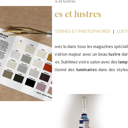
l
/
Luminaires
/ Lampes, appliques et lustres
mpes, appliques et lustres
IES ET GUIRLANDES
|
LANTERNES ET PHOTOPHORES
|
LUST
, appliques, lustres… Vous l’avez lu dans tous les magazines spécial
 Apportez un élément de décoration majeur avec un beau
lustre
dan
 avec des
appliques
appropriées. Sublimez votre salon avec des
lamp
e Caséine a cherché et sélectionné des
luminaires
dans des styles 
ltats affichés
es arbres lumineux, pour vous permettre d’éclairer joyeusement vos 