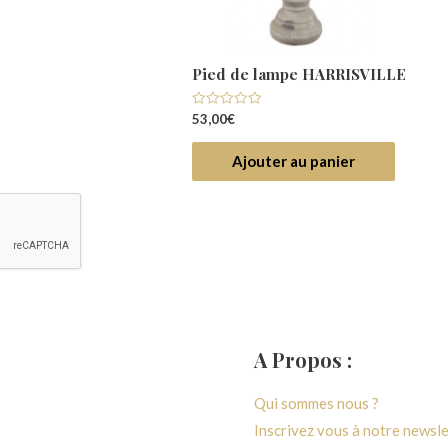
 d’appliques PLUMS
Pied de lampe HARRISVILLE
abat-jour
Note
53,00
€
0
0
€
sur
5
Ajouter au panier
Ajouter au panier
A Propos :
générales de ventes
Qui sommes nous ?
 confidentialité
Inscrivez vous à notre newsl