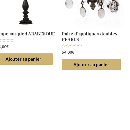
mpe sur pied ARABESQUE
Paire d’appliques doubles
PEARLS
e
,00
€
Note
54,00
€
r
0
Ajouter au panier
sur
5
Ajouter au panier