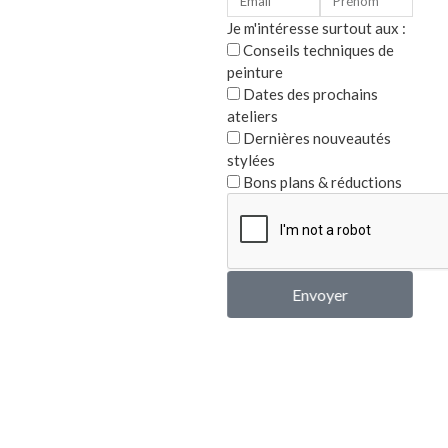
par Marie-Pierre G.
Note
5
sur
Je m'intéresse surtout aux :
5
Conseils techniques de
peinture
Paire
avec 
Dates des prochains
ateliers
Note
Dernières nouveautés
108,0
0
stylées
sur
5
Bons plans & réductions
Envoyer
Infos :
Conditions 
Politique de