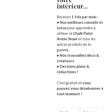
par Julie
Note
5
sur
intérieur...​
5
Pinceaux ovales pour
Recevez
1 fois par mois
:
relooking Annie Sloan
• Nos meilleurs conseils et
tutos
pour apprendre à
Arbre
par Julie
Note
5
sur
utiliser la
Chalk Paint
leds
5
Annie Sloan
et tous les
Peinture Chalk paint - Annie
autres produits de la
Note
24,00
Sloan
0
gamme.
sur
5
• Nos trouvailles déco &
par Julie
Note
5
sur
créateurs
5
• Des bons plans &
Cires à patiner - Waxes
réductions !
Annie Sloan
C’est gratuit et
vous
par HÉLÈNE FILIPE
Note
5
sur
pouvez vous désabonner à
5
tout moment !
Cires à patiner - Waxes
Annie Sloan