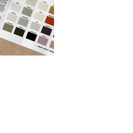
0)
n céramique fine vert clair