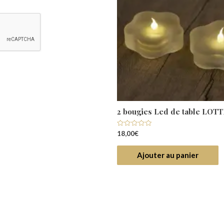
lampe HARRISVILLE
2 bougies Led de table LOT
Note
18,00
€
0
sur
5
ter au panier
Ajouter au panier