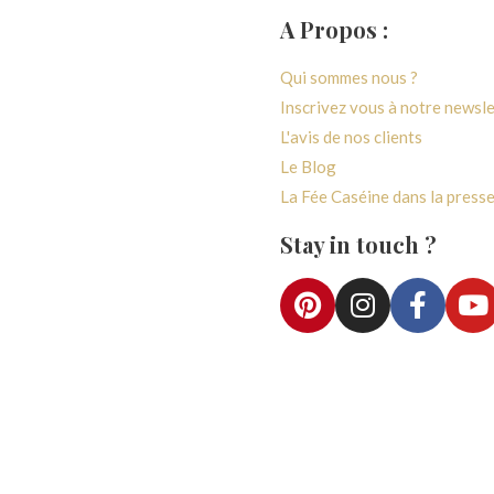
A Propos :
générales de ventes
Qui sommes nous ?
 confidentialité
Inscrivez vous à notre newsl
paiement
L'avis de nos clients
vraison
Le Blog
e rétractation
La Fée Caséine dans la press
e fidélité
Stay in touch ?
ccès Atelier
Accès Boutique
e