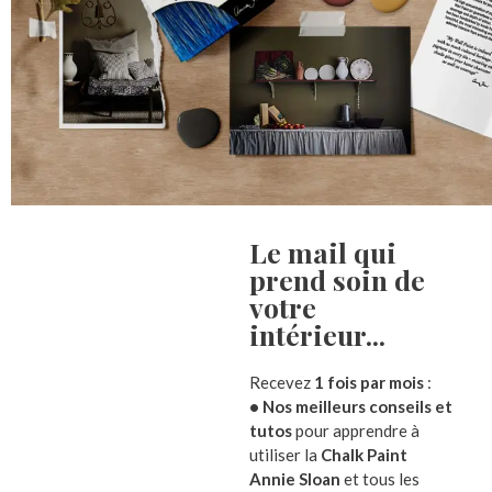
Le mail qui
prend soin de
votre
intérieur...​
Description
Informations complémentaires
Avis (
Recevez
1 fois par mois
:
• Nos meilleurs conseils et
tutos
pour apprendre à
Original bougeoir artichaut en céramique
utiliser la
Chalk Paint
Annie Sloan
et tous les
Charmant bougeoir décoratif en forme d’artichaut e