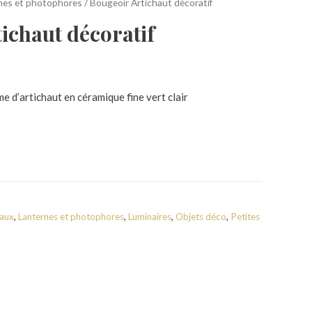
nes et photophores
/ Bougeoir Artichaut décoratif
ichaut décoratif
e d’artichaut en céramique fine vert clair
eaux
,
Lanternes et photophores
,
Luminaires
,
Objets déco
,
Petites