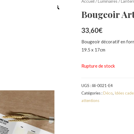
Accueil
/
Luminaires
/
Lanter
Bougeoir Art
33,60
€
Bougeoir décoratif en form
19.5 x 17cm
Rupture de stock
UGS :
lili-0021-E4
Catégories :
Déco
,
Idées cad
attentions