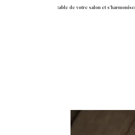
 fraicheur bucolique sur la table de votre salon et s’harmonise
ichaut