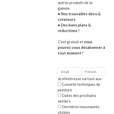
autres produits de la
Poétique et décalé, cet artichaut apportera toute sa
gamme.
• Nos trouvailles déco &
créateurs
Caractéristiques du bougeoir artichaut :
• Des bons plans &
En céramique fine
réductions !
19.5 x 17cm
C’est gratuit et
vous
pouvez vous désabonner à
tout moment !
Optez pour une déco originale avec ce bougeoir art
Catégorie :
Décoration intérieure vintage
Je m'intéresse surtout aux :
Produits similaires
Conseils techniques de
peinture
Dates des prochains
ateliers
Dernières nouveautés
stylées