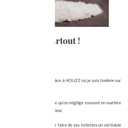
enser déco partout !
nces déco
/ Par
Sophie
aujourd’hui, comme souvent grâce à HOUZZ où je suis tombée sur
:
Toilettes loufoques
.
ples parce que c’est une pièce qu’on néglige souvent en matière
de l’originalité dans son intérieur.
ir suffisamment d’espace pour faire de ses toilettes un véritable