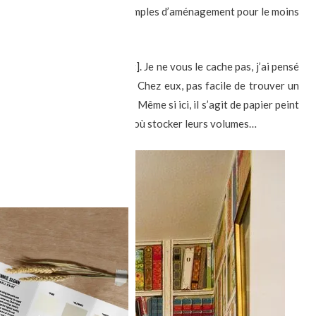
 Kohler co, voici quelques exemples d’aménagement pour le moins
èque
[déco : Angela Gutekunst]. Je ne vous le cache pas, j’ai pensé
ont ;)) en voyant cette photo. Chez eux, pas facile de trouver un
s piles et des piles de livres. Même si ici, il s’agit de papier peint
) voilà donc un dernier endroit où stocker leurs volumes…