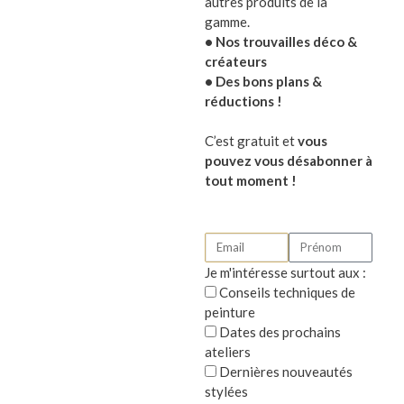
autres produits de la
gamme.
• Nos trouvailles déco &
créateurs
• Des bons plans &
réductions !
C’est gratuit et
vous
pouvez vous désabonner à
tout moment !
Je m'intéresse surtout aux :
Conseils techniques de
Plus bucolique, voici les
toilettes « na
peinture
Dates des prochains
mouton, un panier de fruits… rafraichissa
ateliers
Dernières nouveautés
stylées