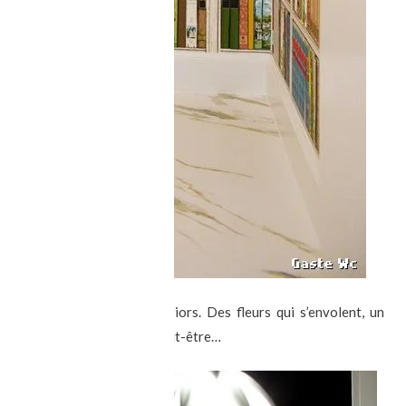
ture »
pensées par FW interiors. Des fleurs qui s’envolent, un
nt mais un rien angoissant peut-être…