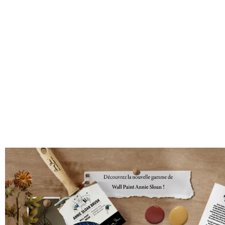
salon comme dans l’image à la une signée
originaux. Voyez plutôt !
Commençons par ces
toilettes biblioth
à certains de mes amis (ils se reconnaitr
mur visible. Ils sont tous cachés derrière de
(frustrant , je trouve quand on aime lire !